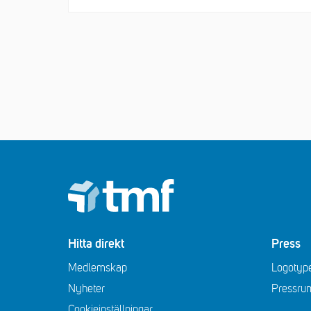
Footer
Hitta direkt
Press
Medlemskap
Logotype
Nyheter
Pressru
Cookieinställningar