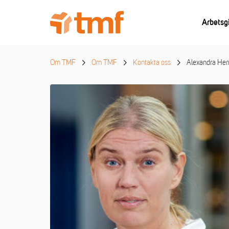
Arbetsg
Om TMF
Om TMF
Kontakta oss
Alexandra Her