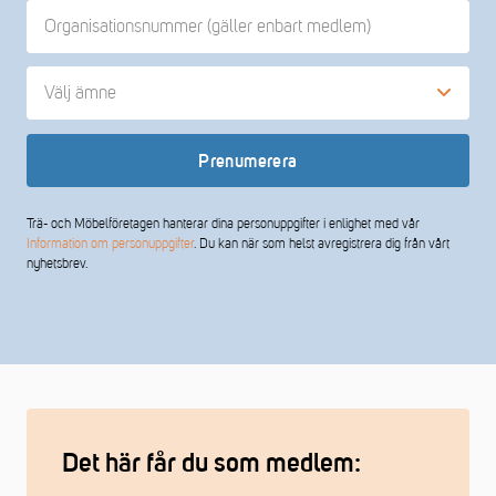
Välj ämne
TMF:s allmänna (för alla) - veckovis
Prenumerera
Trähus (medlemmar) - månadsvis
Trä- och Möbelföretagen hanterar dina personuppgifter i enlighet med vår
Information om personuppgifter
. Du kan när som helst avregistrera dig från vårt
nyhetsbrev.
Arbetsrätt (medlemmar) - vid behov
Det här får du som medlem: