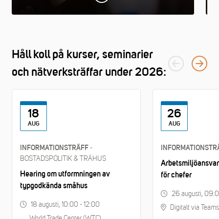
Håll koll på kurser, seminarier
och nätverksträffar under 2026:
18
26
AUG
AUG
-
INFORMATIONSTRÄFF
INFORMATIONSTR
BOSTADSPOLITIK & TRÄHUS
Arbetsmiljöansvar 
Hearing om utformningen av
för chefer
typgodkända småhus
26 augusti, 09:0
18 augusti, 10:00 - 12:00
Digitalt via Teams
World Trade Center (WTC)