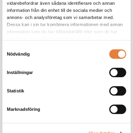
vidarebefordrar även sådana identifierare och annan
information från din enhet till de sociala medier och
annons- och analysföretag som vi samarbetar med.
Dessa kan i sin tur kombinera informationen med annan
information som du har tillhandahållit eller som de har
samlat in när du har använt deras tjänster.
Samtyckesval
Inblick
Nödvändig
Här lyfter vi berättelsen om våra branscher -
Inställningar
människorna och företagen inom den
träförädlande industrin samt möbelindustrin -
Statistik
samt dess näringspolitiska utmaningar. Vi
samlar det under tre teman: Kunskap,
Inspiration och Opinion.
Marknadsföring
Läs mer