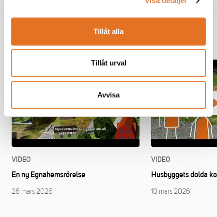
Visa detaljer
Tillåt alla
TMF:s filmer och webbinarier
Tillåt urval
Avvisa
VIDEO
VIDEO
En ny Egnahemsrörelse
Husbyggets dolda ko
26 mars 2026
10 mars 2026