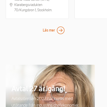
Klarabergsviadukten
70/Kungsbron 1, Stockholm.
Läs mer
Avtal 27 är igång!
Avtalsrörelsen 2027 har inletts med
utlåtande från industrins chefekonomer,