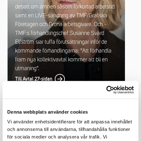
debatt om ämnen såsom förkortad arbetstid
samt en LIVE-sändning av TMF/Grafiska
Företagen och Gröna arbetsgivare. Och -
TMF:s förhandlingschef Susanne Svärd
Elfström siar tuffa förutsättningar inför de
kommande förhandlingarna: ”Att förhandla
fram nya kollektivavtal kommer att bli en
utmaning”.
Till Avtal 27-sidan
Denna webbplats använder cookies
Vi använder enhetsidentifierare för att anpassa innehållet
och annonserna till användarna, tillhandahålla funktioner
för sociala medier och analysera vår trafik. Vi