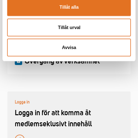
Tillåt alla
Rehabilitering och sjukdom
Tillåt urval
Avvisa
Övergång av verksamhet
Logga in
Logga in för att komma åt
medlemseklusivt innehåll