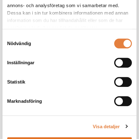
annons- och analysföretag som vi samarbetar med.
Dessa kan i sin tur kombinera informationen med annan
Ledighet
information som du har tillhandahållit eller som de har
samlat in när du har använt deras tjänster.
Samtyckesval
Nödvändig
Lön och ersättningar
Inställningar
Statistik
MBL och kontakterna med facket
Marknadsföring
Visa detaljer
Pension och försäkringar