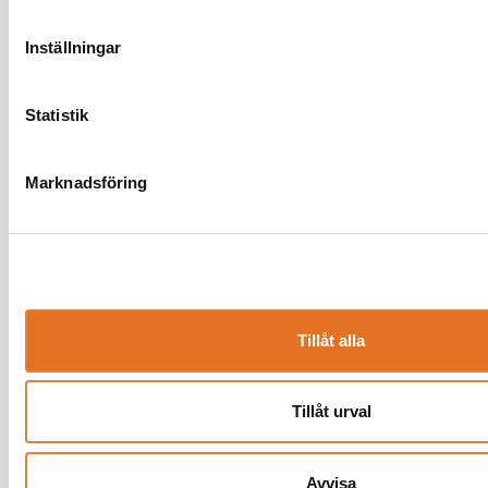
Inställningar
Statistik
Marknadsföring
NYHET
NYHET
Facklig uppsägning av
Informera di
pensions- och
avgörande f
Tillåt alla
försäkringsavtal
Många anställda
omfattas av kol
Under våren har Svenskt Näringsliv,
Tillåt urval
försäkring...
LO och PTK förhandlat om
förändringar i...
Avvisa