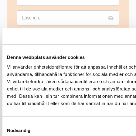
Håll mig inloggad
Glömt lösenord?
Logga in
Denna webbplats använder cookies
Vi använder enhetsidentifierare för att anpassa innehållet och
Problem med inloggningen?
användarna, tillhandahålla funktioner för sociala medier och a
Kontakta oss på
medlemsregistret@tmf.se
- alla vardagar kl 08:30-
Vi vidarebefordrar även sådana identifierare och annan inform
16:00.
enhet till de sociala medier och annons- och analysföretag 
med. Dessa kan i sin tur kombinera informationen med anna
du har tillhandahållit eller som de har samlat in när du har an
Relaterade nyheter
Samtyckesval
Nödvändig