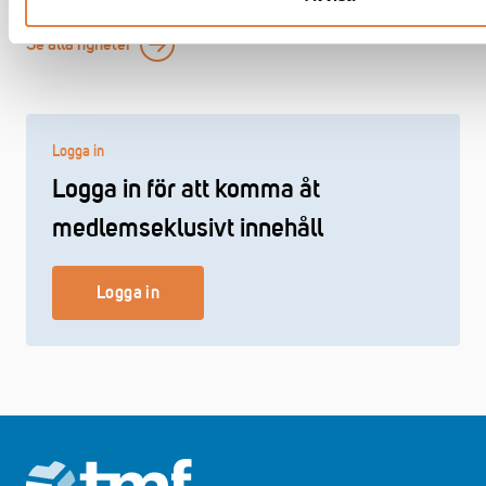
Se alla nyheter
Logga in
Logga in för att komma åt
medlemseklusivt innehåll
Logga in
Footer