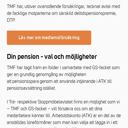
TMF har, utöver ovanstående försäkringar, tecknat avtal med
de fackliga motparterna om särskild deltidspensionspremie,
DTP.
Läs mer om medlemsförsäkring
Din pension - val och möjligheter
TMF har tagit fram en folder i samarbete med GS-facket som
ger en grundlig genomgång av
möjligheten
att
pensionsspara
genom att använda intjänande i
ATK till
pensions
avsättning
is
tället
.
I Trä- respektive Stoppmöbelavtalet finns en möjlighet som vi
– TMF och GS-facket – vill försäkra oss om att dina
medarbetare känner till. Arbetstidskonto (ATK) är en del av de
anställdas löneförmåner som man kan välja att lägga in i ett