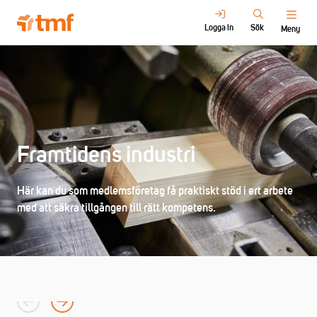
Logga in
Sök
Meny
Framtidens industri
Här kan du som medlemsföretag få praktiskt stöd i ert arbete
med att säkra tillgången till rätt kompetens.