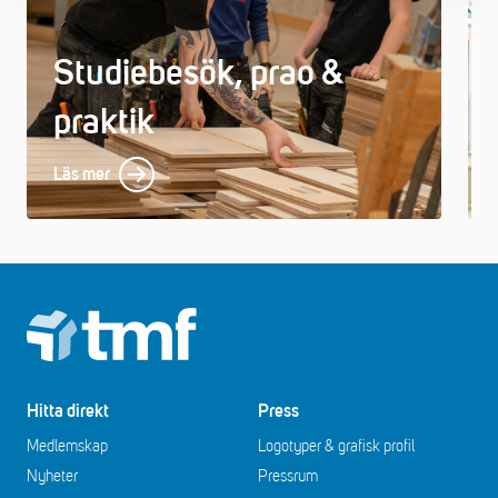
Studiebesök, prao &
praktik
Läs mer
Footer
Hitta direkt
Press
Medlemskap
Logotyper & grafisk profil
Nyheter
Pressrum