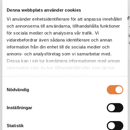
NYHET
NYHET
Denna webbplats använder cookies
TMF på Yrkes-SM: ”Du
”Lyft fram t
Vi använder enhetsidentifierare för att anpassa innehållet
och annonserna till användarna, tillhandahålla funktioner
behövs i branschen”
yrkesvalet” 
för sociala medier och analysera vår trafik. Vi
att locka ung
Under Yrkes-SM på
Många företag i
vidarebefordrar även sådana identifierare och annan
Stockholmsmässan, som lockade
möbelindustrin u
och möbelin
information från din enhet till de sociala medier och
tusentals besökare, deltog ...
svårare än n...
annons- och analysföretag som vi samarbetar med.
Dessa kan i sin tur kombinera informationen med annan
information som du har tillhandahållit eller som de har
samlat in när du har använt deras tjänster.
Samtyckesval
Nödvändig
RAPPORTER
Inställningar
Säkra kompetensförsörjning inom industrin.pdf
TMF-rapport: Sju förslag som löser
Statistik