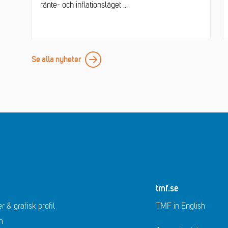
ränte- och inflationsläget ...
Se alla nyheter
tmf.se
r & grafisk profil
TMF in English
m