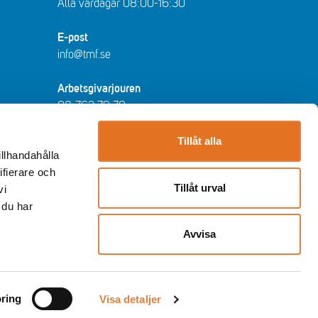
Alla vardagar 08:00-16:30​​
E-post
info@tmf.se
Arbetsgivarjouren
08-762 79 70
arbetsgivarjouren@tmf.se
Vardagar kl 08:30-16:30 - lunchstängt
Tillåt alla
illhandahålla
12:00-13:00​.
ifierare och
Tillåt urval
vi
Huvudkontor
 du har
Storgatan 19, Stockholm
Post: Box 55525, 102 04 Stockholm
Avvisa
Twitter
Facebook
YouTube
LinkedIn
Instagram
ring
Visa detaljer