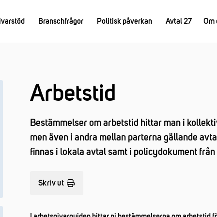
ivarstöd
Branschfrågor
Politisk påverkan
Avtal 27
Om 
Arbetstid
Bestämmelser om arbetstid hittar man i kollekti
men även i andra mellan parterna gällande avt
finnas i lokala avtal samt i policydokument från
Skriv ut
I arbetsgivarguiden hittar ni bestämmelserna om arbetstid fö