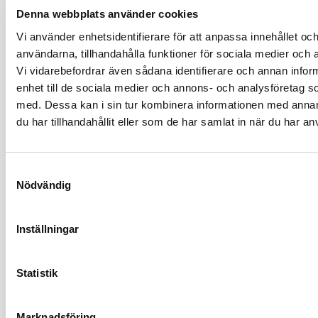
Ta de lav branschanpassade kollektivavtal som
Denna webbplats använder cookies
underlättar vardagen
Vi använder enhetsidentifierare för att anpassa innehållet och
Saknar du ett medlemskonto?
Registrera här
användarna, tillhandahålla funktioner för sociala medier och a
Vi vidarebefordrar även sådana identifierare och annan inform
enhet till de sociala medier och annons- och analysföretag 
med. Dessa kan i sin tur kombinera informationen med anna
du har tillhandahållit eller som de har samlat in när du har an
Håll mig inloggad
Glömt lösenord?
Samtyckesval
Nödvändig
Logga in
Inställningar
Problem med inloggningen?
Kontakta oss på
medlemsregistret@tmf.se
- alla vardagar kl 08:30-
Statistik
16:00.
Marknadsföring