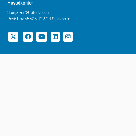
Huvudkontor
Storgatan 19, Stockholm
Post: Box 55525, 102 04 Stockholm
Twitter
Facebook
YouTube
LinkedIn
Instagram