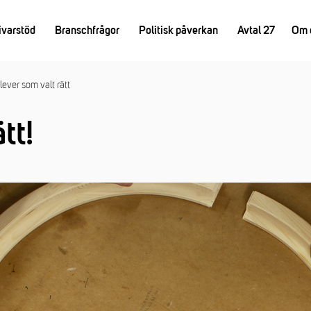
ivarstöd
Branschfrågor
Politisk påverkan
Avtal 27
Om 
lever som valt rätt
tt!