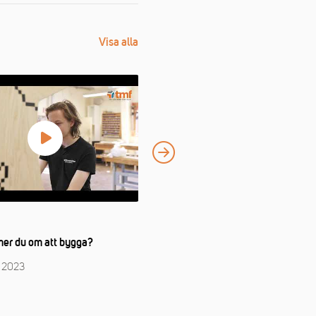
Visa alla
VIDEO
er du om att bygga?
Hur är det att gå Hantverksprogra
på Holavedsgymnasiet?
r 2023
4 december 2023