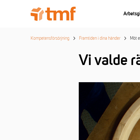
Arbetsg
Kompetensförsörjning
Framtiden i dina händer
Möt e
Vi valde rä