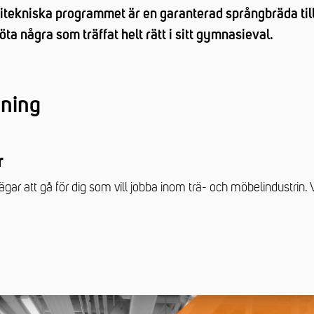
ritekniska programmet är en garanterad språngbräda till
ta några som träffat helt rätt i sitt gymnasieval.
dning
r
vägar att gå för dig som vill jobba inom trä- och möbelindustrin. V