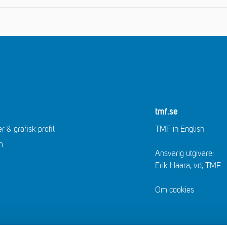
tmf.se
r & grafisk profil
TMF in English
m
Ansvarig utgivare:
Erik Haara, vd, TMF
Om cookies