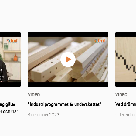
VIDEO
VIDEO
ag gillar
"Industriprogrammet är underskattat"
Vad drömm
r och trä"
4 december 2023
4 decembe