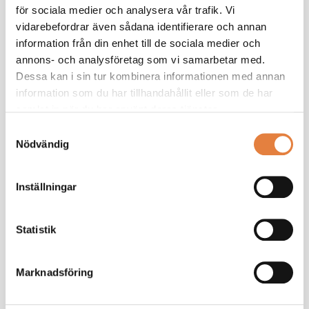
arbetsplatsbesök under sin skoltid. Ett sådant samarbete
för sociala medier och analysera vår trafik. Vi
främjar elevernas studie- och yrkesval och rustar dem inför
vidarebefordrar även sådana identifierare och annan
sitt första arbete. Förhoppningsvis underlättar det även era
information från din enhet till de sociala medier och
framtida rekryteringsprocesser.
annons- och analysföretag som vi samarbetar med.
Dessa kan i sin tur kombinera informationen med annan
Genom att välkomna studiebesök ges en utmärkt möjlighet
information som du har tillhandahållit eller som de har
för er att marknadsföra er som attraktiv arbetsgivare, möta
samlat in när du har använt deras tjänster.
framtida medarbetare samt skapa en positiv bild av trä- och
Samtyckesval
möbelindustrin. Nedan hittar ni en nedladdningsbar guide med
Nödvändig
användbara tips och råd.
Inställningar
Lycka till med ert engagemang för att forma och stötta
framtidens arbetskraft!
Statistik
PDF
Studiobesöks-, prao- och praktikguide
Marknadsföring