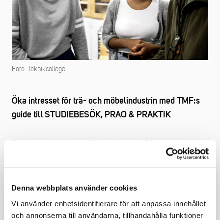
Foto: Teknikcollege
Öka intresset för trä- och möbelindustrin med TMF:s
guide till STUDIEBESÖK, PRAO & PRAKTIK
Genom att erbjuda grundskoleelever praktisk
arbetslivsorientering (prao) eller gymnasieelever
arbetsplatsförlagt lärande (AP), bidrar ert företag aktivt till att
säkra den framtida kompetensförsörjningen inom industrin.
Denna webbplats använder cookies
Denna guide syftar till att underlätta samarbetet med skolor
Vi använder enhetsidentifierare för att anpassa innehållet
för att öka antalet elever som får möjlighet till
och annonserna till användarna, tillhandahålla funktioner