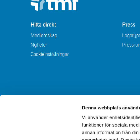
Footer
Hitta direkt
Press
Medlemskap
Logotype
Nyheter
Pressru
Cookieinställningar
Denna webbplats använde
Vi använder enhetsidentifie
funktioner för sociala medi
annan information från din
samarbetar med. Dessa kan