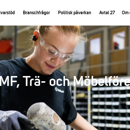
ivarstöd
Branschfrågor
Politisk påverkan
Avtal 27
Om 
F, Trä- och Möbelför