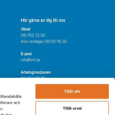
Hör gärna av dig till oss
Växel
08-762 72 50
Alla vardagar 08:00-16:30​​
E-post
info@tmf.se
Arbetsgivarjouren
08-762 79 70
arbetsgivarjouren@tmf.se
Vardagar kl 08:30-16:30 - lunchstängt
Tillåt alla
illhandahålla
12:00-13:00​.
ifierare och
Tillåt urval
vi
Huvudkontor
 du har