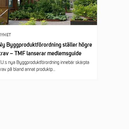
NYHET
Ny Byggproduktförordning ställer högre
krav – TMF lanserar medlemsguide
U:s nya Byggproduktförordning innebär skärpta
rav på bland annat produktp...