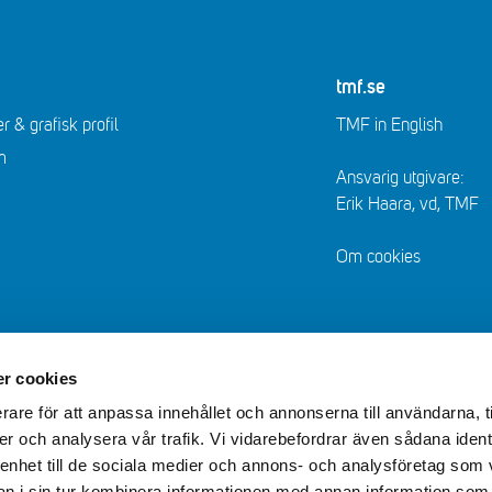
tmf.se
r & grafisk profil
TMF in English
m
Ansvarig utgivare:
Erik Haara, vd, TMF
Om cookies
r cookies
rare för att anpassa innehållet och annonserna till användarna, t
er och analysera vår trafik. Vi vidarebefordrar även sådana ident
 enhet till de sociala medier och annons- och analysföretag som 
 i sin tur kombinera informationen med annan information som