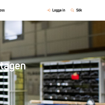
oss
Logga in
Sök
etagen