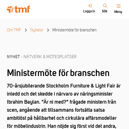
Logga in
Sök
Meny
Om TMF
Nyheter
Ministermöte för branschen
- NÄTVERK & MÖTESPLATSER
NYHET
Ministermöte för branschen
70-årsjubilerande Stockholm Furniture & Light Fair är
inledd och det skedde i närvaro av näringsminister
Ibrahim Baylan. ”Är ni med?” frågade ministern från
scen, angående att tillsammans fortsätta satsa
ambitiöst på hållbarhet och cirkulära affärsmodeller
för möbelindustrin. Han nöjde sig först vid det andra,