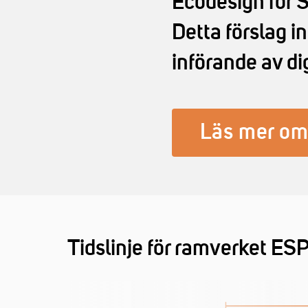
Ecodesign for 
Detta förslag i
införande av di
Läs mer o
Tidslinje för ramverket ES