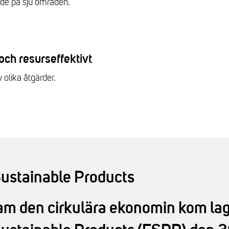
elade på sju områden.
och resurseffektivt
 olika åtgärder.
Sustainable Products
ram den cirkulära ekonomin kom lag