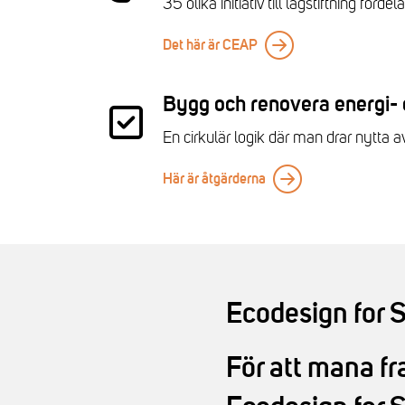
35 olika initiativ till lagstiftning förd
Det här är CEAP
Bygg och renovera energi- 
En cirkulär logik där man drar nytta av
Här är åtgärderna
Ecodesign for 
För att mana f