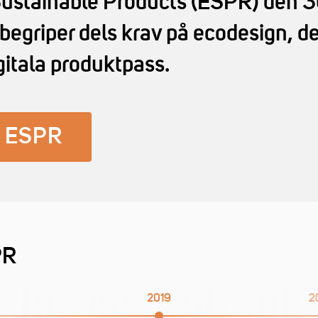
Sustainable Products (ESPR) den 
nbegriper dels krav på ecodesign, de
gitala produktpass.
m ESPR
PR
2019
2