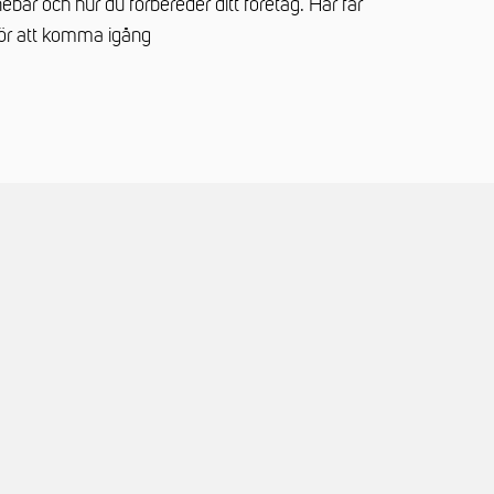
bär och hur du förbereder ditt företag. Här får
för att komma igång