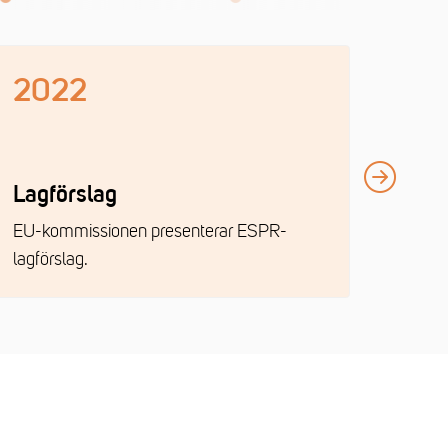
2022
20
Lagförslag
Tril
EU-kommissionen presenterar ESPR-
Parla
lagförslag.
Kommi