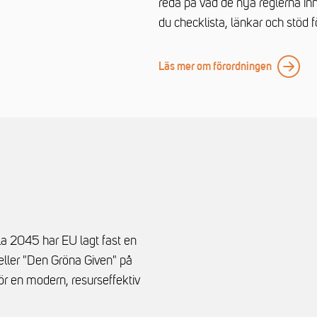
reda på vad de nya reglerna inne
du checklista, länkar och stöd 
Läs mer om förordningen
ala 2045 har EU lagt fast en
eller "Den Gröna Given" på
ör en modern, resurseffektiv