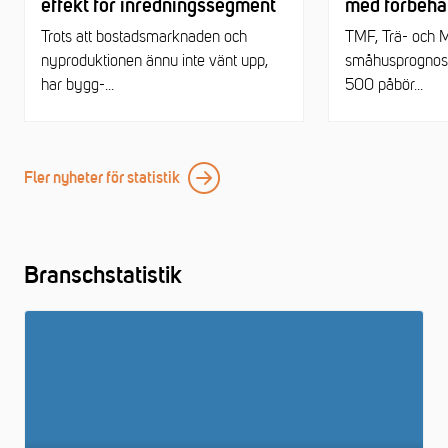
effekt för inredningssegment
med förbehål
småhusprog
Trots att bostadsmarknaden och
TMF, Trä- och 
nyproduktionen ännu inte vänt upp,
småhusprognos f
har bygg-...
500 påbör...
Fler nyheter för statistik
Branschstatistik