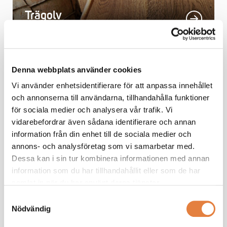
Trägolv
Denna webbplats använder cookies
Vi använder enhetsidentifierare för att anpassa innehållet
och annonserna till användarna, tillhandahålla funktioner
för sociala medier och analysera vår trafik. Vi
vidarebefordrar även sådana identifierare och annan
information från din enhet till de sociala medier och
annons- och analysföretag som vi samarbetar med.
Trähus
Dessa kan i sin tur kombinera informationen med annan
information som du har tillhandahållit eller som de har
samlat in när du har använt deras tjänster.
Samtyckesval
Nödvändig