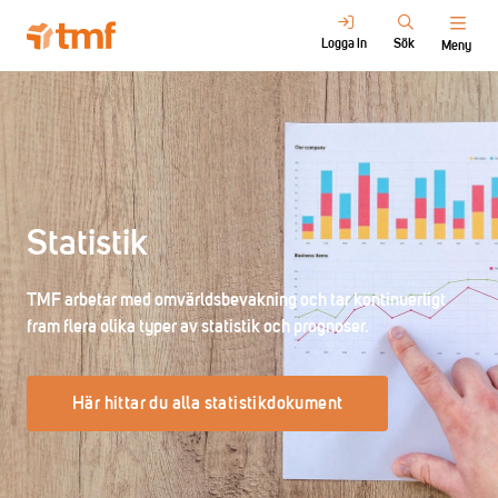
Logga in
Sök
Meny
Statistik
TMF arbetar med omvärldsbevakning och tar kontinuerligt
fram flera olika typer av statistik och prognoser.
Här hittar du alla statistikdokument