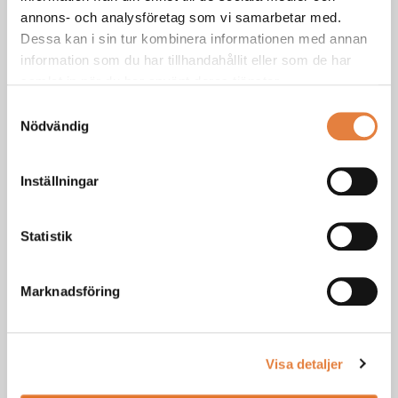
annons- och analysföretag som vi samarbetar med.
Dessa kan i sin tur kombinera informationen med annan
information som du har tillhandahållit eller som de har
samlat in när du har använt deras tjänster.
Branschguider
Samtyckesval
Nödvändig
Här hittar du användbara guider för dig inom trä- och
möbelindustrin.
Inställningar
Ta del av guiderna
Statistik
Marknadsföring
Dokument
Vi har samlat användbara dokument för branschgruppen.
Visa detaljer
Till dokumentsamlingen