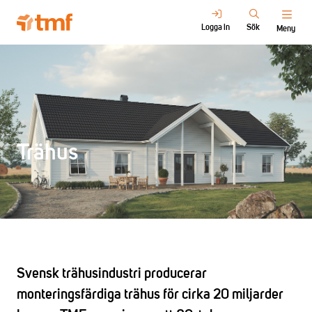
Logga in
Sök
Meny
Trähus
Svensk trähusindustri producerar
monteringsfärdiga trähus för cirka 20 miljarder