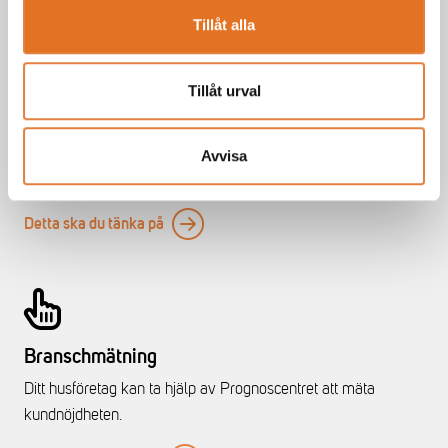
Tillåt alla
Tillåt urval
Bygga trähus
När man bygger trähus behöver man tänka på många olika
Avvisa
saker.
Detta ska du tänka på
Branschmätning
Ditt husföretag kan ta hjälp av Prognoscentret att mäta
kundnöjdheten.