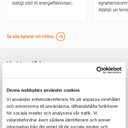
statligt stöd till energieffektiviseri...
egnahemskommi
Attefall sin femte
Se alla nyheter om trähus
Verktygslåda
Denna webbplats använder cookies
Vi använder enhetsidentifierare för att anpassa innehållet
Statistik
och annonserna till användarna, tillhandahålla funktioner
Vi har samlat intressanta siffror för branschgruppen.
för sociala medier och analysera vår trafik. Vi
vidarebefordrar även sådana identifierare och annan
Ta del av statistiken
information från din enhet till de sociala medier och