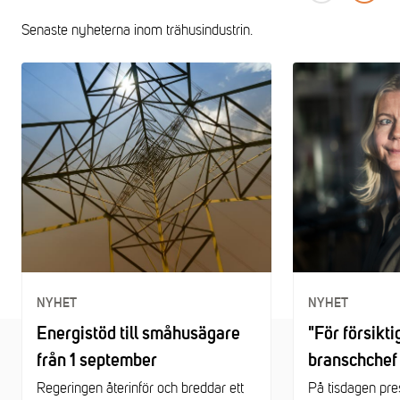
Senaste nyheterna inom trähusindustrin.
NYHET
NYHET
Energistöd till småhusägare
"För försikti
från 1 september
branschchef
småhusrapp
Regeringen återinför och breddar ett
På tisdagen pr