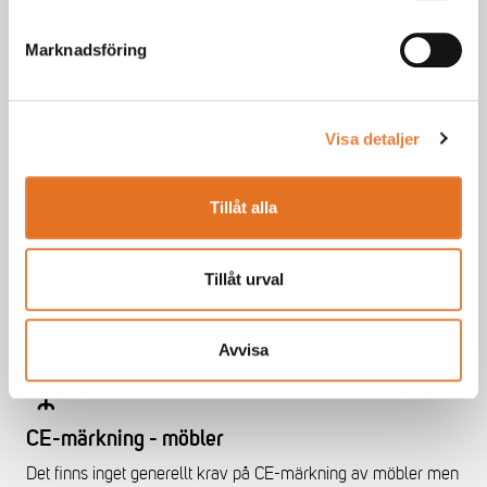
Marknadsföring
CE-märkning - dörrar & fönster
Fönster och ytterdörrar omfattas av den harmoniserade
Visa detaljer
standarden SS-EN 14351-1, och behöver därmed en
prestandadeklaration och vara CE-märkta för att få säljas
Tillåt alla
inom EU.
Tillåt urval
Läs mer
Avvisa
CE-märkning - möbler
Det finns inget generellt krav på CE-märkning av möbler men