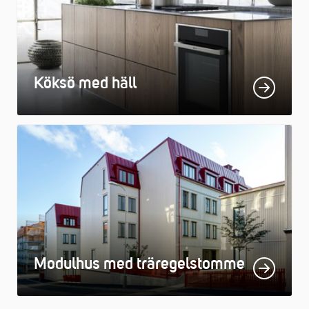
Köksö med häll
Modulhus med träregelstomme