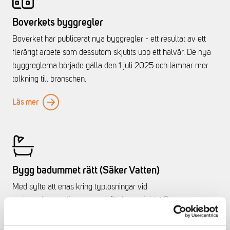
Boverkets byggregler
Boverket har publicerat nya byggregler - ett resultat av ett
flerårigt arbete som dessutom skjutits upp ett halvår. De nya
byggreglerna började gälla den 1 juli 2025 och lämnar mer
tolkning till branschen.
Läs mer
Bygg badummet rätt (Säker Vatten)
Med syfte att enas kring typlösningar vid
badrumsbyggnationer genomfördes projektet Bygg
Badrummet Rätt som resulterade i en skrift på hur man
bygger våtrummet rätt.