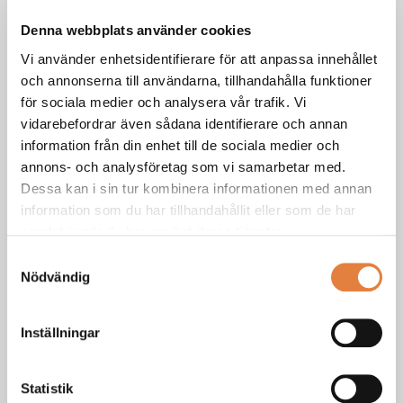
Denna webbplats använder cookies
Vi använder enhetsidentifierare för att anpassa innehållet
Läs mer
och annonserna till användarna, tillhandahålla funktioner
för sociala medier och analysera vår trafik. Vi
vidarebefordrar även sådana identifierare och annan
information från din enhet till de sociala medier och
annons- och analysföretag som vi samarbetar med.
CE-märkning - byggprodukter
Dessa kan i sin tur kombinera informationen med annan
Sedan 2013 är det obligatoriskt med CE-märkning av
information som du har tillhandahållit eller som de har
byggprodukter som har en harmoniserad standard. Därmed
samlat in när du har använt deras tjänster.
gäller Byggproduktförordningen, CPR, för dessa produkter
Samtyckesval
och den CE-märkta produkten ska åtföljas av en
Nödvändig
prestandadeklaration.
Inställningar
Läs mer
Statistik