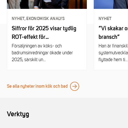
NYHET, EKONOMISK ANALYS
NYHET
Siffror för 2025 visar tydlig
”Vi skakar o
ROT-effekt för
bransch”
renoveringsmarknaden
Försäljningen av köks- och
Han är finanski
badrumsinredningar ökade under
systemutveckla
2025, särskilt un...
flyttade hem ti...
Se alla nyheter inom kök och bad
Verktyg