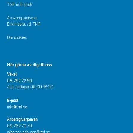
TMF in English
Ansvarig utgivare:
Erik Haara, vd, TMF
Om cookies
Hör gärna av dig till oss
Växel
08-762 72 50
Alla vardagar 08:00-16:30​​
E-post
info@tmf.se
Arbetsgivarjouren
08-762 79 70
arbetsgivarjouren@tmf.se