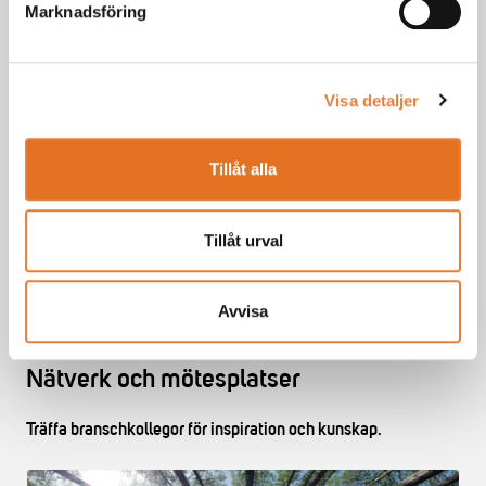
Här hittar du guiderna
Marknadsföring
Visa detaljer
Säkra köket mot vattenskador
Tillåt alla
Vår branschguide ger goda exempel på fuktsäkra lösningar
för kök.
Tillåt urval
Läs vår branschguide
Avvisa
Nätverk och mötesplatser
Träffa branschkollegor för inspiration och kunskap.