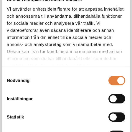
Vi använder enhetsidentifierare för att anpassa innehållet
och annonserna till användarna, tillhandahålla funktioner
för sociala medier och analysera vår trafik. Vi
vidarebefordrar även sådana identifierare och annan
Källsortering i bostaden
information från din enhet till de sociala medier och
Branschstandarden som våra medlemsföretag varit med och
annons- och analysföretag som vi samarbetar med.
utarbetat.
Dessa kan i sin tur kombinera informationen med annan
information som du har tillhandahållit eller som de har
Här är branchstandarden
samlat in när du har använt deras tjänster.
Samtyckesval
Nödvändig
Inställningar
Kök- och badinredningsguider
Faktorer som är bra att tänka på när det gäller val av design
Statistik
och leverantör.