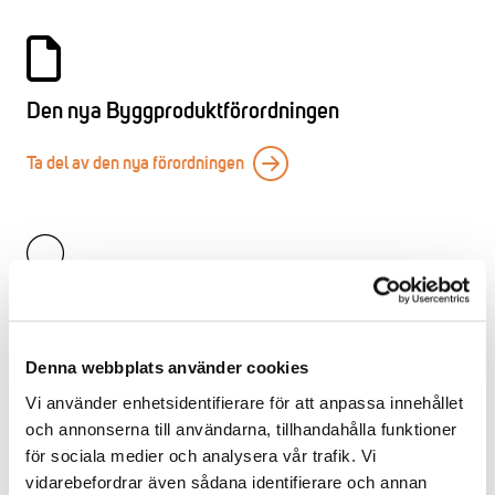
Den nya Byggproduktförordningen
Ta del av den nya förordningen
EPD-verktyg
Med hjälp av miljövarudeklarationer, så kallade EPD –
Denna webbplats använder cookies
Environmental Product Declarations, kan företag objektivt
Vi använder enhetsidentifierare för att anpassa innehållet
beskriva produkters miljöpåverkan ur ett livscykelperspektiv.
och annonserna till användarna, tillhandahålla funktioner
Läs mer om EPD-verktyget
för sociala medier och analysera vår trafik. Vi
vidarebefordrar även sådana identifierare och annan