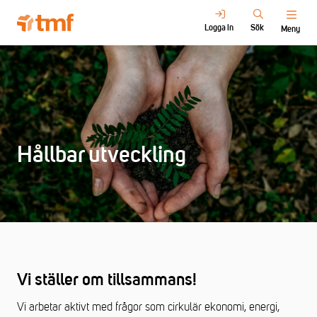
Logga in
Sök
Meny
Hållbar utveckling
Vi ställer om tillsammans!
Vi arbetar aktivt med frågor som cirkulär ekonomi, energi,