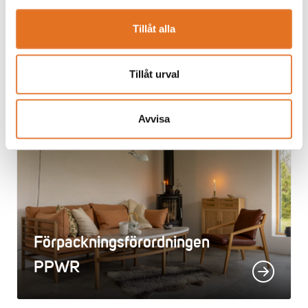
Tillåt alla
Tillåt urval
EU­direktivet CSRD
Avvisa
Förpackningsförordningen
PPWR