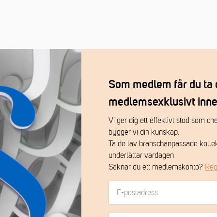
Trähus (medlemmar) - månadsvis
Arbetsrätt (medlemmar) - vid behov
Som medlem får du ta 
medlemsexklusivt inne
Vi ger dig ett effektivt stöd som c
bygger vi din kunskap.
Ta de lav branschanpassade kolle
underlättar vardagen
Saknar du ett medlemskonto?
Reg