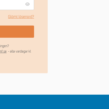
Glömt lösenord?
ingen?
mf.se
- alla vardagar kl