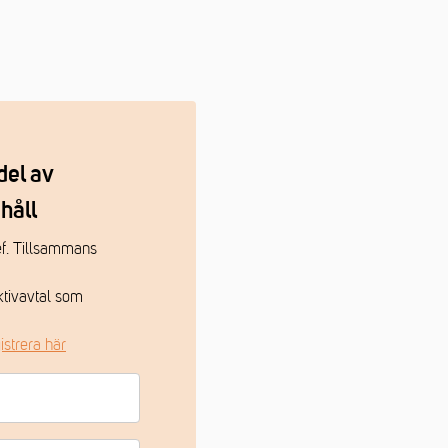
del av
håll
hef. Tillsammans
ktivavtal som
istrera här