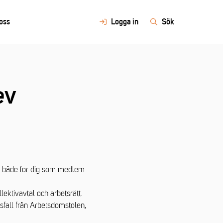
oss
Logga in
Sök
ev
a, både för dig som medlem
ektivavtal och arbetsrätt.
tsfall från Arbetsdomstolen,