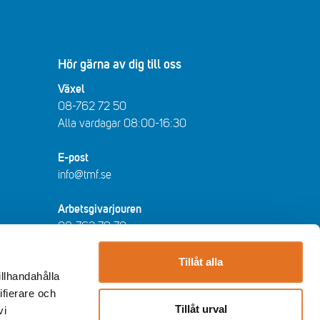
Hör gärna av dig till oss
Växel
08-762 72 50
Alla vardagar 08:00-16:30​​
E-post
info@tmf.se
Arbetsgivarjouren
08-762 79 70
arbetsgivarjouren@tmf.se
Vardagar kl 08:30-16:30 - lunchstängt
Tillåt alla
illhandahålla
12:00-13:00​.
ifierare och
Tillåt urval
vi
Huvudkontor