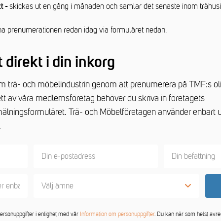
skickas ut en gång i månaden och samlar det senaste inom trähusin
t -
na prenumerationen redan idag via formuläret nedan.
 direkt i din inkorg
nom trä- och möbelindustrin genom att prenumerera på TMF:s ol
ett av våra medlemsföretag behöver du skriva in företagets
älningsformuläret. Trä- och Möbelföretagen använder enbart u
t.
Välj ämne
TMF:s allmänna (för alla) - veckovis
ersonuppgifter i enlighet med vår
Information om personuppgifter
. Du kan när som helst avreg