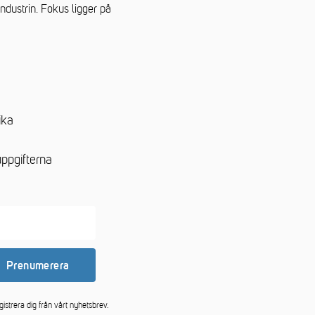
dustrin. Fokus ligger på
ika
ppgifterna
Prenumerera
istrera dig från vårt nyhetsbrev.