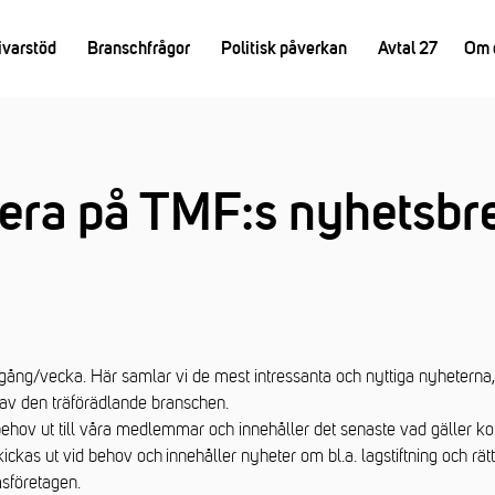
ivarstöd
Branschfrågor
Politisk påverkan
Avtal 27
Om 
era på TMF:s nyhetsbr
 gång/vecka. Här samlar vi de mest intressanta och nyttiga nyhetern
 av den träförädlande branschen.
behov ut till våra medlemmar och innehåller det senaste vad gäller koll
kickas ut vid behov och
innehåller nyheter om bl.a. lagstiftning och rät
sföretagen.