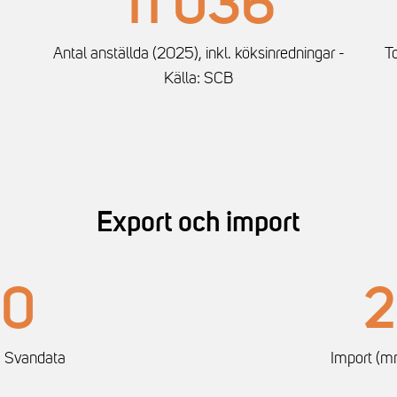
11 036
Antal anställda (2025), inkl. köksinredningar -
To
Källa: SCB
Export och import
00
2
: Svandata
Import (mn