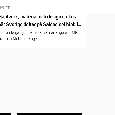
NYHET
Hantverk, material och design i fokus
när Sverige deltar på Salone del Mobile
2026
ör första gången på nio år samarrangerar TMF,
rä- och Möbelföretagen - ti...