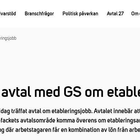
ivarstöd
Branschfrågor
Politisk påverkan
Avtal 27
Om 
ringsjobb
 avtal med GS om etabl
ag träffat avtal om etableringsjobb. Avtalet innebär at
S-fackets avtalsområde komma överens om etableringsan
ng där arbetstagaren får en kombination av lön från arb