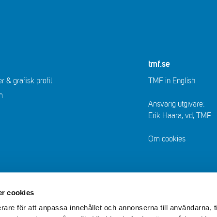
tmf.se
r & grafisk profil
TMF in English
m
Ansvarig utgivare:
Erik Haara, vd, TMF
Om cookies
r cookies
rare för att anpassa innehållet och annonserna till användarna, t