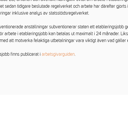
 det sedan tidigare beslutade regelverket och arbete har därefter gjorts
ingar inklusive analys av statsstödsregelverket.
ubventionerade anställningar subventionerar staten ett etableringsjobb 
ng för arbete i etableringsjobb kan betalas ut maximalt i 24 månader. L
ed att motverka felaktiga utbetalningar vara viktigt även vad gäller 
jobb finns publicerat i
arbetsgivarguiden
.