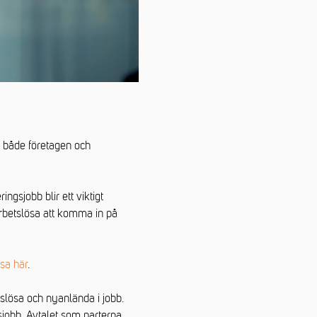
r både företagen och
ngsjobb blir ett viktigt
arbetslösa att komma in på
sa här
.
tslösa och nyanlända i jobb.
jobb. Avtalet som parterna