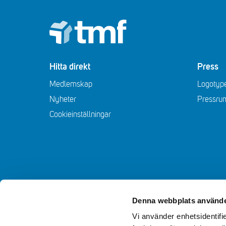
Footer
Hitta direkt
Press
Medlemskap
Logotype
Nyheter
Pressru
Cookieinställningar
Denna webbplats använde
Vi använder enhetsidentifie