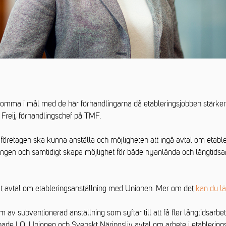
ts komma i mål med de här förhandlingarna då etableringsjobben stärke
reij, förhandlingschef på TMF.
t företagen ska kunna anställa och möjligheten att ingå avtal om etableri
ringen och samtidigt skapa möjlighet för både nyanlända och långtids
at avtal om etableringsanställning med Unionen. Mer om det
kan du lä
 av subventionerad anställning som syftar till att få fler långtidsarbe
e LO, Unionen och Svenskt Näringsliv avtal om arbete i etablerings