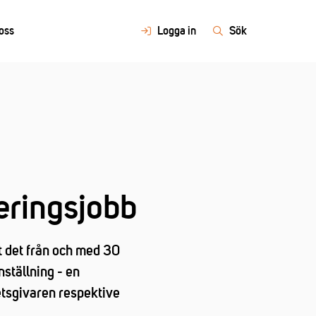
oss
Logga in
Sök
eringsjobb
t det från och med 30
ställning - en
etsgivaren respektive