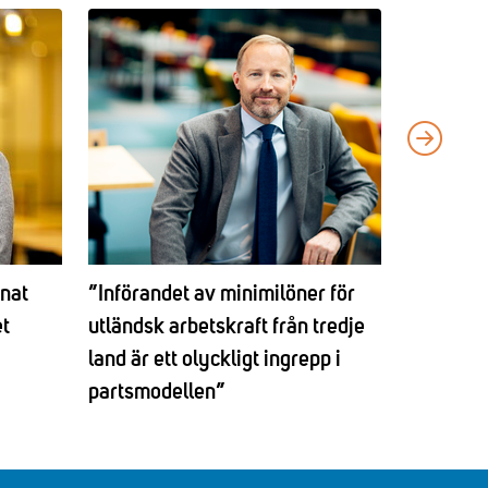
knat
”Införandet av minimilöner för
Etableri
t
utländsk arbetskraft från tredje
visstidsa
land är ett olyckligt ingrepp i
partsmodellen”