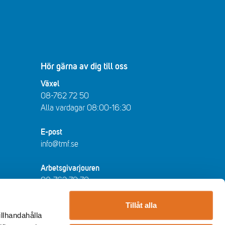
Hör gärna av dig till oss
Växel
08-762 72 50
Alla vardagar 08:00-16:30​​
E-post
info@tmf.se
Arbetsgivarjouren
08-762 79 70
arbetsgivarjouren@tmf.se
Vardagar kl 08:30-16:30 - lunchstängt
Tillåt alla
illhandahålla
12:00-13:00​.