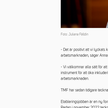
Foto: Juliana Fälldin
- Det är positivt att vi lycka
arbetsmarknaden, säger Anna F
- Vi välkomnar alla sätt för at
instrument för att öka inklude
arbetsmarknaden.
TMF har sedan tidigare teckn
Etableringsjobben är en ny form
Redan i november 2022 tecknad