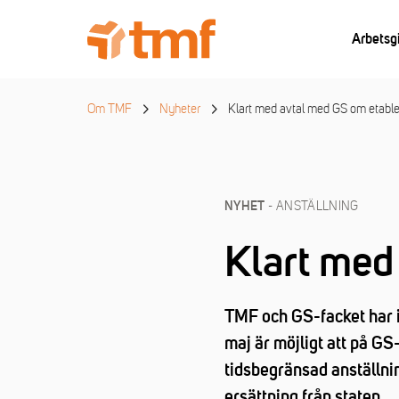
Arbetsg
Om TMF
Nyheter
Klart med avtal med GS om etable
- ANSTÄLLNING
NYHET
Klart med
TMF och GS-facket har id
maj är möjligt att på G
tidsbegränsad anställni
ersättning från staten.