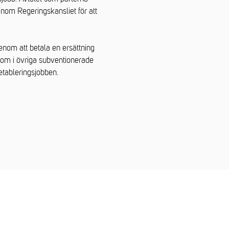
 inom Regeringskansliet för att
genom att betala en ersättning
iksom i övriga subventionerade
etableringsjobben.