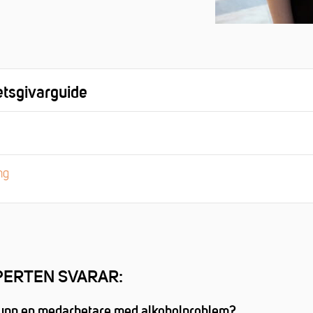
etsgivarguide
ng
ERTEN SVARAR:
 upp en medarbetare med alkoholproblem?