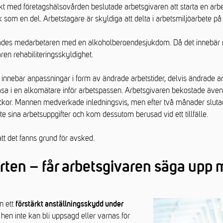
t med företagshälsovården beslutade arbetsgivaren att starta en arbe
 som en del. Arbetstagare är skyldiga att delta i arbetsmiljöarbete på
rades medarbetaren med en alkoholberoendesjukdom. Då det innebär 
en rehabiliteringsskyldighet.
m innebar anpassningar i form av ändrade arbetstider, delvis ändrade ar
åsa i en alkomätare inför arbetspassen. Arbetsgivaren bekostade även
kor. Mannen medverkade inledningsvis, men efter två månader slutad
te sina arbetsuppgifter och kom dessutom berusad vid ett tillfälle.
t det fanns grund för avsked.
rten – får arbetsgivaren säga upp
n ett
förstärkt anställningsskydd under
 hen inte kan bli uppsagd eller varnas för