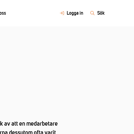
oss
Logga in
Sök
ck av att en medarbetare
rna dessutom ofta varit