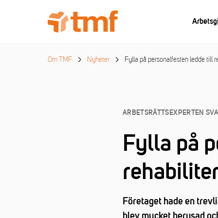
Arbetsg
Om TMF
Nyheter
Fylla på personalfesten ledde till r
ARBETSRÄTTSEXPERTEN SV
Fylla på p
rehabilite
Företaget hade en trevl
blev mycket berusad och