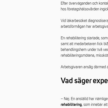
Efter överväganden och kontak
hos företagshälsovården ingick
Vid läkarbesöket diagnostise
arbetsförmågan har arbetsgivar
En rehabilitering startade, so
samt att medarbetaren fick bl
behandlingshem under två vec
rehabiliteringsmötena, missköt
Arbetsgivaren ansåg därmed at
Vad säger expe
– Nej. En anställd har nämlige
, som innebär att
rehabilitering