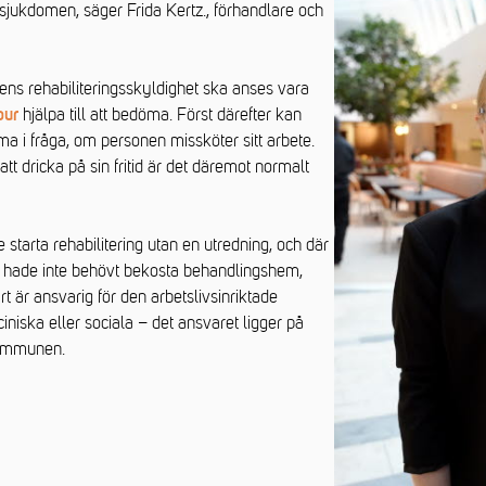
 sjukdomen, säger Frida Kertz., förhandlare och
rens rehabiliteringsskyldighet ska anses vara
hjälpa till att bedöma. Först därefter kan
our
a i fråga, om personen missköter sitt arbete.
tt dricka på sin fritid är det däremot normalt
te starta rehabilitering utan en utredning, och där
et hade inte behövt bekosta behandlingshem,
t är ansvarig för den arbetslivsinriktade
ciniska eller sociala – det ansvaret ligger på
kommunen.