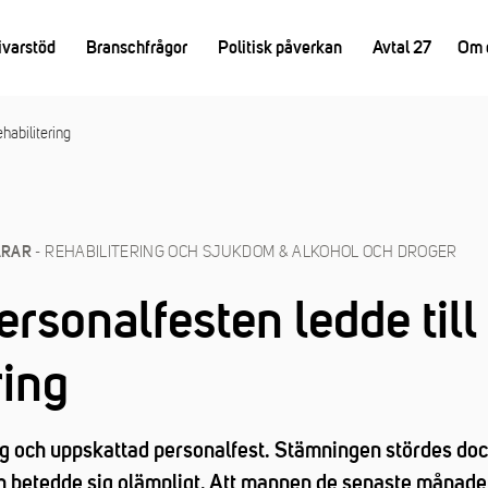
ivarstöd
Branschfrågor
Politisk påverkan
Avtal 27
Om 
ehabilitering
- REHABILITERING OCH SJUKDOM & ALKOHOL OCH DROGER
ARAR
ersonalfesten ledde till
ring
ig och uppskattad personalfest. Stämningen stördes do
 betedde sig olämpligt. Att mannen de senaste månade