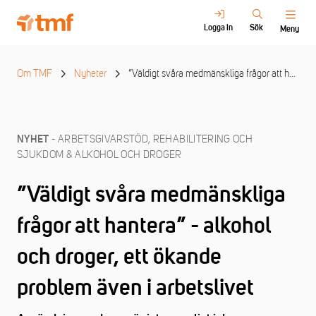
Logga in
Sök
Meny
Om TMF
Nyheter
”Väldigt svåra medmänskliga frågor att hantera”
- ARBETSGIVARSTÖD, REHABILITERING OCH
NYHET
SJUKDOM & ALKOHOL OCH DROGER
”Väldigt svåra medmänskliga
frågor att hantera” - alkohol
och droger, ett ökande
problem även i arbetslivet