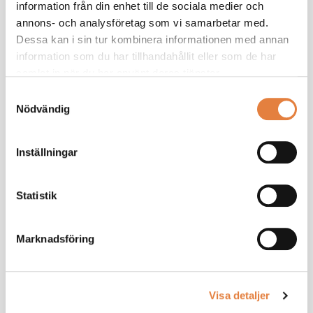
information från din enhet till de sociala medier och
annons- och analysföretag som vi samarbetar med.
Dessa kan i sin tur kombinera informationen med annan
information som du har tillhandahållit eller som de har
samlat in när du har använt deras tjänster.
Samtyckesval
Nödvändig
Vår rådgivning är att det inte
finns något
Inställningar
rehabiliteringsansvar för
Statistik
droganvändning och det bör
framgå tydligt av företagens
Marknadsföring
policy.
Visa detaljer
Frida Kertz, förhandlare på TMF