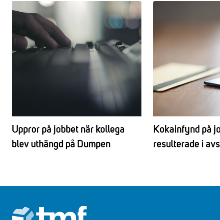
Uppror på jobbet när kollega
Kokainfynd på j
blev uthängd på Dumpen
resulterade i av
Footer