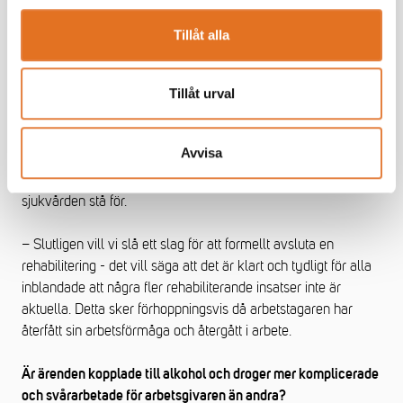
Tillåt alla
– Företagen bör även fundera över vad ”arbetslivsinriktad
rehabilitering” betyder för dem – vad kan ingå i en
Tillåt urval
framgångsrik rehabilitering när det handlar om
alkoholmissbruk av sjukdomskaraktär. Den medicinska
Avvisa
behandlingen, till exempel medicinering eller
behandlingshem, ska kommunen respektive hälso-och
sjukvården stå för.
– Slutligen vill vi slå ett slag för att formellt avsluta en
rehabilitering - det vill säga att det är klart och tydligt för alla
inblandade att några fler rehabiliterande insatser inte är
aktuella. Detta sker förhoppningsvis då arbetstagaren har
återfått sin arbetsförmåga och återgått i arbete.
Är ärenden kopplade till alkohol och droger mer komplicerade
och svårarbetade för arbetsgivaren än andra?