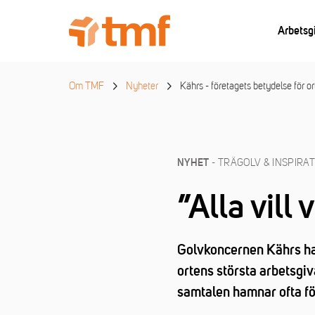
Arbetsg
Om TMF
Nyheter
Kährs - företagets betydelse för o
- TRÄGOLV & INSPIRA
NYHET
”Alla vill
Golvkoncernen Kährs ha
ortens största arbetsgiv
samtalen hamnar ofta fö