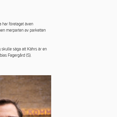
 har företaget även
 men merparten av parketten
g skulle säga att Kährs är en
bias Fagergård (S).