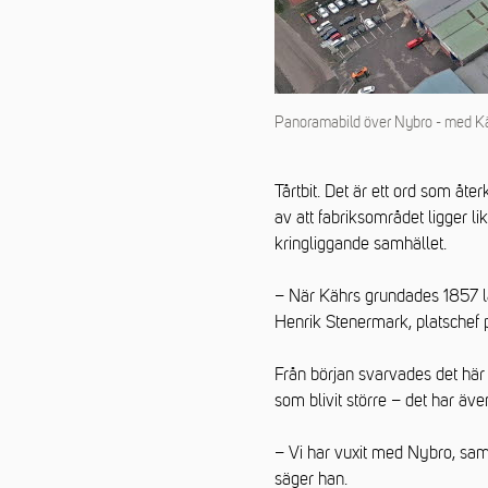
Panoramabild över Nybro - med Kä
Tårtbit. Det är ett ord som å
av att fabriksområdet ligger li
kringliggande samhället.
– När Kährs grundades 1857 lå
Henrik Stenermark, platschef 
Från början svarvades det här 
som blivit större – det har äve
– Vi har vuxit med Nybro, samti
säger han.