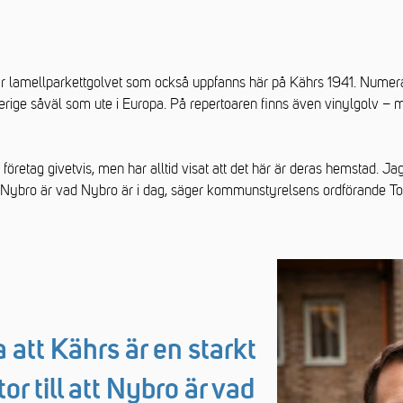
r lamellparkettgolvet som också uppfanns här på Kährs 1941. Numera
Sverige såväl som ute i Europa. På repertoaren finns även vinylgolv –
företag givetvis, men har alltid visat att det här är deras hemstad. Ja
att Nybro är vad Nybro är i dag, säger kommunstyrelsens ordförande To
 att Kährs är en starkt
or till att Nybro är vad