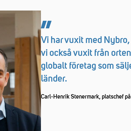
Vi har vuxit med Nybro,
vi också vuxit från orten.
globalt företag som sälje
länder.
Carl-Henrik Stenermark, platschef p