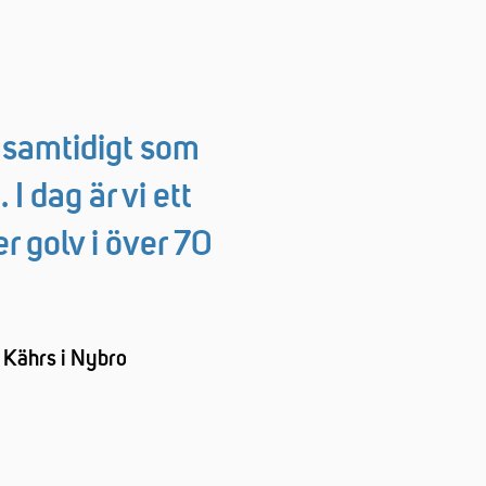
 samtidigt som
 I dag är vi ett
r golv i över 70
å Kährs i Nybro