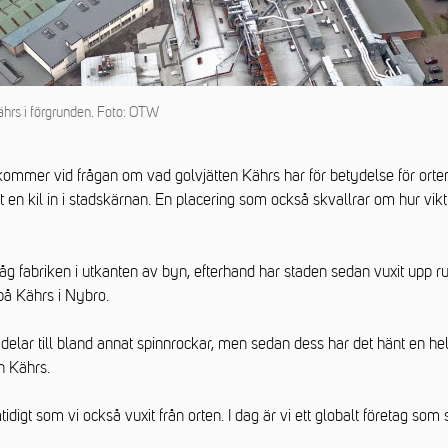
hrs i förgrunden. Foto: OTW
terkommer vid frågan om vad golvjätten Kährs har för betydelse för or
kt en kil in i stadskärnan. En placering som också skvallrar om hur vikti
g fabriken i utkanten av byn, efterhand har staden sedan vuxit upp r
på Kährs i Nybro.
delar till bland annat spinnrockar, men sedan dess har det hänt en hel
n Kährs.
digt som vi också vuxit från orten. I dag är vi ett globalt företag som s