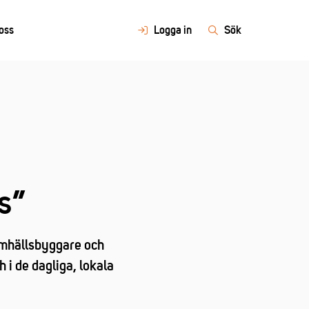
oss
Logga in
Sök
rs”
amhällsbyggare och
 i de dagliga, lokala