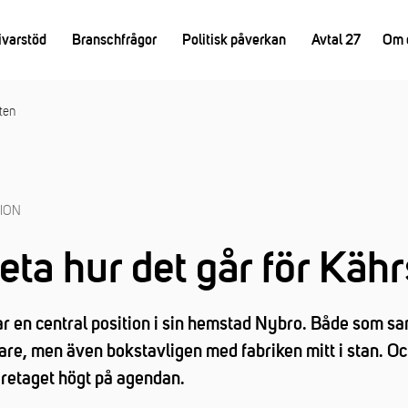
ivarstöd
Branschfrågor
Politisk påverkan
Avtal 27
Om 
rten
TION
 veta hur det går för Käh
r en central position i sin hemstad Nybro. Både som s
are, men även bokstavligen med fabriken mitt i stan. Och
retaget högt på agendan.