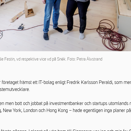
ie Festin, vd respektive vice vd på Snëk. Foto: Petra Älvstrand
företaget främst ett IT-bolag enligt Fredrik Karlsson Peraldi, som men
ystemutvecklare.
den men bott och jobbat på investmentbanker och startups utomlands nä
g, New York, London och Hong Kong – hade egentligen inga planer på 