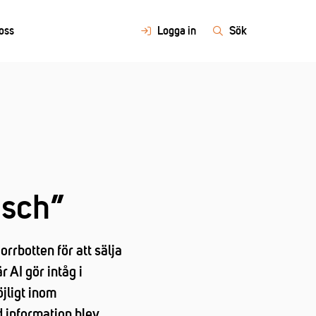
oss
Logga in
Sök
nsch”
rrbotten för att sälja
 AI gör intåg i
öjligt inom
 information blev