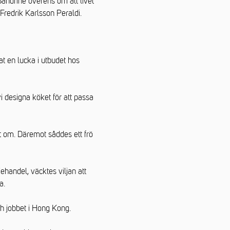
Sandrine överens om att livet
Fredrik Karlsson Peraldi.
at en lucka i utbudet hos
i designa köket för att passa
t om. Däremot såddes ett frö
ehandel, väcktes viljan att
a.
h jobbet i Hong Kong.