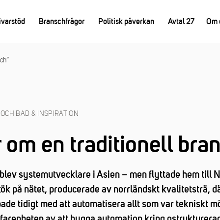
ivarstöd
Branschfrågor
Politisk påverkan
Avtal 27
Om 
sch”
K OCH BAD & INSPIRATION
 om en traditionell bra
blev systemutvecklare i Asien – men flyttade hem till No
ök på nätet, producerade av norrländskt kvalitetsträ, där
bade tidigt med att automatisera allt som var tekniskt m
arenheten av att bygga automation kring ostrukturerad