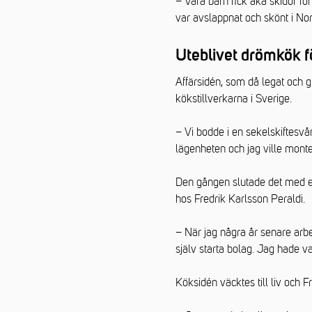
– Våra barn fick åka skidor för
var avslappnat och skönt i Nor
Uteblivet drömkök f
Affärsidén, som då legat och gr
kökstillverkarna i Sverige.
– Vi bodde i en sekelskiftesvån
lägenheten och jag ville monter
Den gången slutade det med et
hos Fredrik Karlsson Peraldi.
– När jag några år senare arbe
själv starta bolag. Jag hade var
Köksidén väcktes till liv och