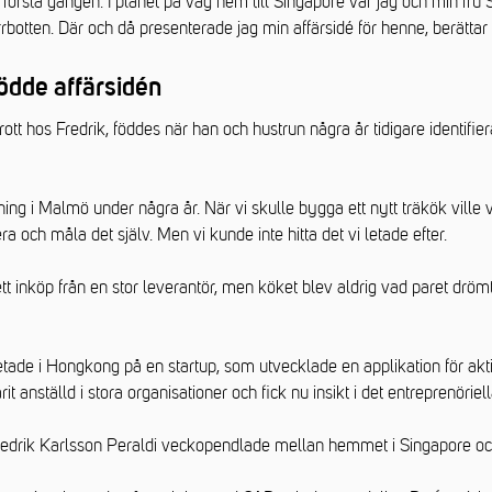
 första gången. I planet på väg hem till Singapore var jag och min fru 
rbotten. Där och då presenterade jag min affärsidé för henne, berättar 
ödde affärsidén
ott hos Fredrik, föddes när han och hustrun några år tidigare identifier
ing i Malmö under några år. När vi skulle bygga ett nytt träkök ville v
a och måla det själv. Men vi kunde inte hitta det vi letade efter.
t inköp från en stor leverantör, men köket blev aldrig vad paret dröm
tade i Hongkong på en startup, som utvecklade en applikation för akti
it anställd i stora organisationer och fick nu insikt i det entreprenöriell
 Fredrik Karlsson Peraldi veckopendlade mellan hemmet i Singapore oc