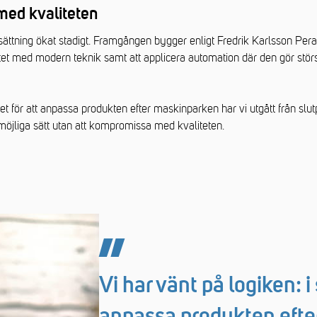
med kvaliteten
ättning ökat stadigt. Framgången bygger enligt Fredrik Karlsson Peral
tet med modern teknik samt att applicera automation där den gör störs
llet för att anpassa produkten efter maskinparken har vi utgått från slu
möjliga sätt utan att kompromissa med kvaliteten.
Vi har vänt på logiken: i 