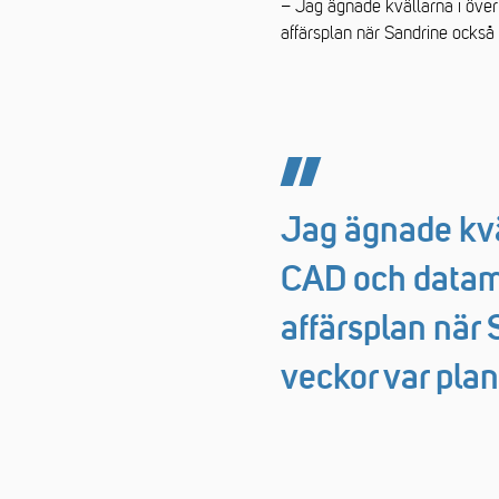
– Jag ägnade kvällarna i över
affärsplan när Sandrine också t
Jag ägnade kvä
CAD och datamo
affärsplan när 
veckor var plan