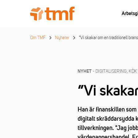
Arbetsg
Om TMF
Nyheter
”Vi skakar om en traditionell bran
- DIGITALISERING, KÖ
NYHET
”Vi skakar
Han är finanskillen som 
digitalt skräddarsydda k
tillverkningen. "Jag job
värdepappershandel. Erf