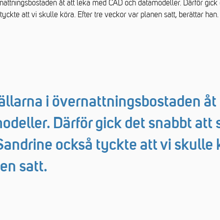
nattningsbostaden åt att leka med CAD och datamodeller. Därför gick 
yckte att vi skulle köra. Efter tre veckor var planen satt, berättar han.
llarna i övernattningsbostaden åt 
deller. Därför gick det snabbt att
Sandrine också tyckte att vi skulle k
en satt.