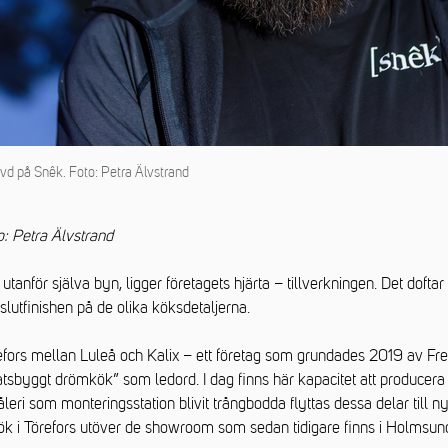
/vd på Snêk. Foto: Petra Älvstrand
to: Petra Älvstrand
tanför själva byn, ligger företagets hjärta – tillverkningen. Det doftar
 slutfinishen på de olika köksdetaljerna.
refors mellan Luleå och Kalix – ett företag som grundades 2019 av Fre
tsbyggt drömkök” som ledord. I dag finns här kapacitet att producera
ri som monteringsstation blivit trångbodda flyttas dessa delar till nya
ök i Törefors utöver de showroom som sedan tidigare finns i Holmsu