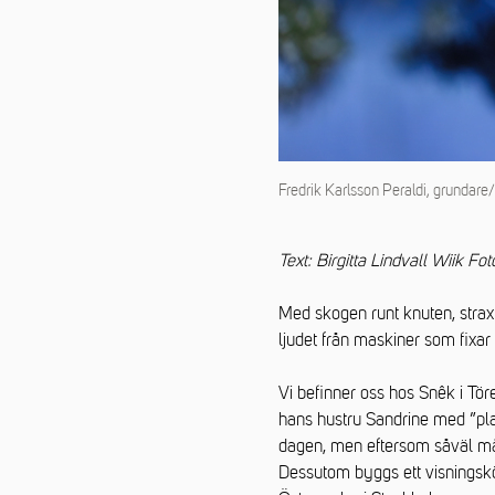
Fredrik Karlsson Peraldi, grundare
Text: Birgitta Lindvall Wiik Fo
Med skogen runt knuten, strax u
ljudet från maskiner som fixar
Vi befinner oss hos Snêk i Tö
hans hustru Sandrine med ”pla
dagen, men eftersom såväl måle
Dessutom byggs ett visningsk