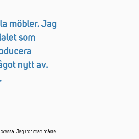
la möbler. Jag
ialet som
roducera
ågot nytt av.
.
ormpressa. Jag tror man måste