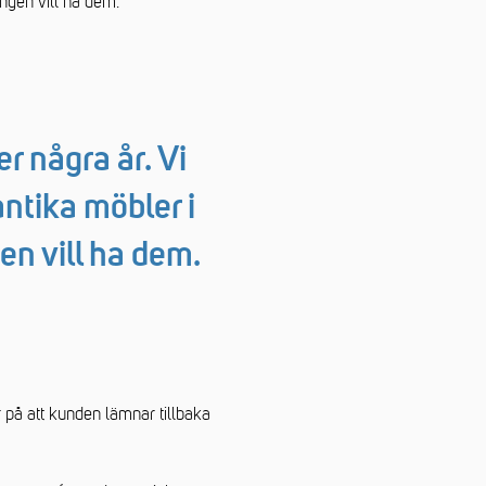
ingen vill ha dem.
er några år. Vi
ntika möbler i
en vill ha dem.
 på att kunden lämnar tillbaka