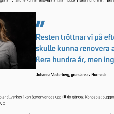
ågra år. Vi skulle kunna renovera antika möbler i flera hundra år, men 
Resten tröttnar vi på eft
skulle kunna renovera a
flera hundra år, men ing
Johanna Vesterberg, grundare av Normada
r tillverkas i kan återanvändas upp till tio gånger. Konceptet bygger
ytt.