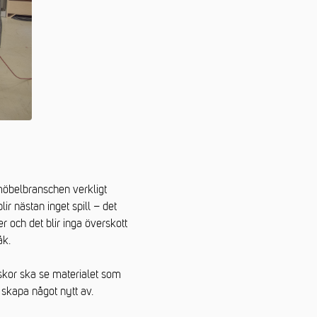
möbelbranschen verkligt
ir nästan inget spill – det
 och det blir inga överskott
åk.
skor ska se materialet som
 skapa något nytt av.