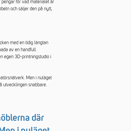
pengar för vad materialet är
möbeln och säljer den på nytt,
äcken med en tidig längtan
mada av en handfull
s en egen 3D-printningstudio i
vatörsnätverk. Men i nuläget
på utvecklingen snabbare.
möblerna där