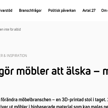
ivarstöd
Branschfrågor
Politisk påverkan
Avtal 27
Om 
 inte för alltid
R & INSPIRATION
ör möbler att älska – 
 förändra möbelbranschen – en 3D-printad stol i taget
ver ut möbler i biobaserade material som kan malas ner