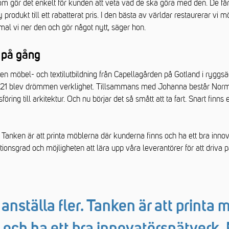
gör det enkelt för kunden att veta vad de ska göra med den. De får 
 produkt till ett rabatterat pris. I den bästa av världar restaurerar vi 
 mal vi ner den och gör något nytt, säger hon.
 på gång
en möbel- och textilutbildning från Capellagården på Gotland i ryggs
. 2021 blev drömmen verklighet. Tillsammans med Johanna består Nor
sföring till arkitektur. Och nu börjar det så smått att ta fart. Snart finn
 Tanken är att printa möblerna där kunderna finns och ha ett bra inno
ionsgrad och möjligheten att lära upp våra leverantörer för att driva 
nställa fler. Tanken är att printa 