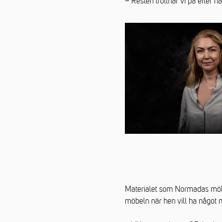
– Resten tröttnar vi på efter n
Materialet som Normadas möble
möbeln när hen vill ha något n