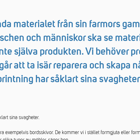
a materialet från sin farmors gam
nschen och människor ska se mater
inte själva produkten. Vi behöver p
år att ta isär reparera och skapa n
intning har såklart sina svagheter
lart sina svagheter.
 göra exempelvis bordsskivor. De kommer vi i stället formgjuta eller f
ör olika typer av möbler, säger hon.