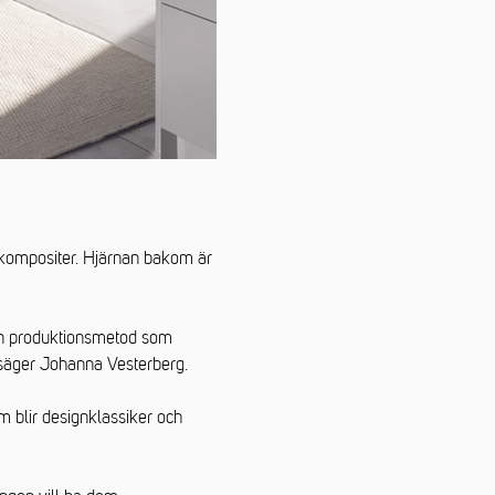
okompositer. Hjärnan bakom är
 en produktionsmetod som
, säger Johanna Vesterberg.
m blir designklassiker och