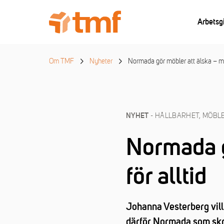
Arbetsg
Om TMF
Nyheter
Normada gör möbler att älska – men
- HÅLLBARHET, MÖBLE
NYHET
Normada g
för alltid
Johanna Vesterberg vill
därför Normada som skri