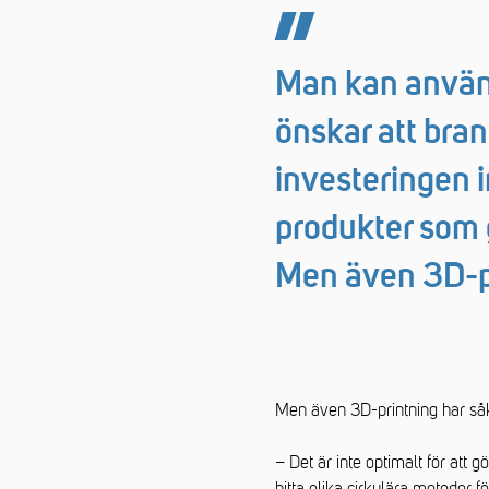
Man kan använd
önskar att bra
investeringen 
produkter som g
Men även 3D-pr
Men även 3D-printning har såk
– Det är inte optimalt för att
hitta olika cirkulära metoder f