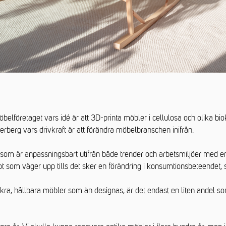
lföretaget vars idé är att 3D-printa möbler i cellulosa och olika bi
berg vars drivkraft är att förändra möbelbranschen inifrån.
 som är anpassningsbart utifrån både trender och arbetsmiljöer med
got som väger upp tills det sker en förändring i konsumtionsbeteendet
ra, hållbara möbler som än designas, är det endast en liten andel so