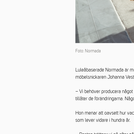
Foto: Normada
Luleåbaserade Normada är möbe
möbelsnickaren Johanna Vester
– Vi behöver producera något
tillåter de förändringarna. Nå
Hon menar att oavsett hur vack
som lever vidare i hundra år.