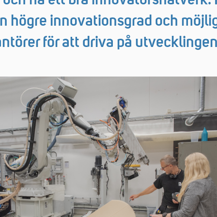
 och ha ett bra innovatörsnätverk.
n högre innovationsgrad och möjlig
ntörer för att driva på utvecklinge