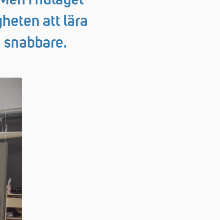
 Men i nuläget
heten att lära
n snabbare.