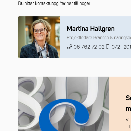
Du hittar kontaktuppgifter här till höger.
Martina Hallgren
Projektledare Bransch & näringspoli
08-762 72 02
072- 20
S
m
Vi 
Ti