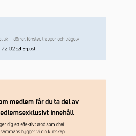
tik – dörrar, fönster, trappor och trägolv
1 72 02
E-post
om medlem får du ta del av
edlemsexklusivt innehåll
ger dig ett effektivt stöd som chef.
llsammans bygger vi din kunskap.