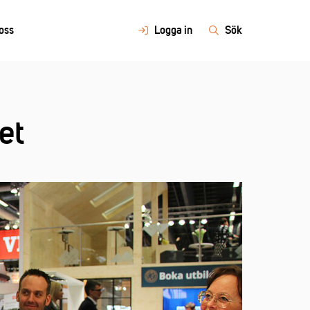
oss
Logga in
Sök
et