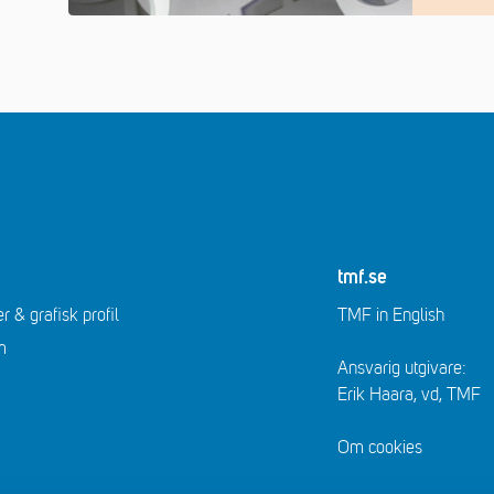
tmf.se
r & grafisk profil
TMF in English
m
Ansvarig utgivare:
Erik Haara, vd, TMF
Om cookies