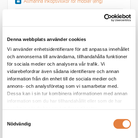
Allmänna inköpsvillkor för möbler (eng)
Allmänna leverans- och köpevillkor för
konsumentköp
Avtalsmall - leveransavtal
Denna webbplats använder cookies
Vi använder enhetsidentifierare för att anpassa innehållet
Avtalsmall - leveransavtal (eng)
och annonserna till användarna, tillhandahålla funktioner
för sociala medier och analysera vår trafik. Vi
Kundspecifik köporder 30-60-10 %
vidarebefordrar även sådana identifierare och annan
information från din enhet till de sociala medier och
Kundspecifik köporder 30-60-10 % Word
annons- och analysföretag som vi samarbetar med.
Dessa kan i sin tur kombinera informationen med annan
Kundspecifik köporder 30-70 %
information som du har tillhandahållit eller som de har
samlat in när du har använt deras tjänster.
Kundspecifik Köporder 30-70 % word
Samtyckesval
Nödvändig