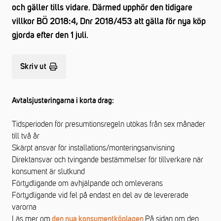
och gäller tills vidare. Därmed upphör den tidigare
villkor BÖ 2018:4, Dnr 2018/453 att gälla för nya köp
gjorda efter den 1 juli.
Skriv ut
Avtalsjusteringarna i korta drag:
Tidsperioden för presumtionsregeln utökas från sex månader
till två år
Skärpt ansvar för installations/monteringsanvisning
Direktansvar och tvingande bestämmelser för tillverkare när
konsument är slutkund
Förtydligande om avhjälpande och omleverans
Förtydligande vid fel på endast en del av de levererade
varorna
Läs mer om
.På sidan om den
den nya konsumentköplagen