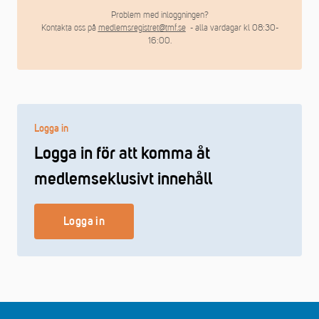
Problem med inloggningen?
Kontakta oss på
medlemsregistret@tmf.se
- alla vardagar kl 08:30-
16:00.
Logga in
Logga in för att komma åt
medlemseklusivt innehåll
Logga in