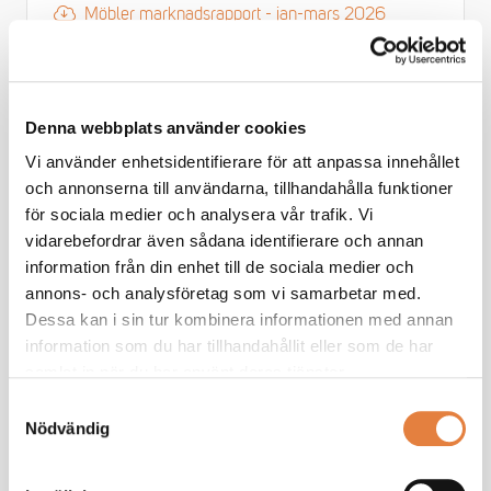
Möbler marknadsrapport - jan-mars 2026
Möbler årsstatistik - 2025
Köksinredningar, försäljning - kv 1-4 2025
Denna webbplats använder cookies
Vi använder enhetsidentifierare för att anpassa innehållet
Badrumsinredningar, försäljning - kv 1-4 2025
och annonserna till användarna, tillhandahålla funktioner
för sociala medier och analysera vår trafik. Vi
TMF i siffror 2 2025
vidarebefordrar även sådana identifierare och annan
information från din enhet till de sociala medier och
TMF i siffror 1 2025
annons- och analysföretag som vi samarbetar med.
Dessa kan i sin tur kombinera informationen med annan
Årsstatistik möbler - 2024
information som du har tillhandahållit eller som de har
samlat in när du har använt deras tjänster.
Visa mer
Samtyckesval
Nödvändig