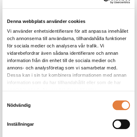
framtida konkurrenskraft, säger Henrik Smedmark.
Att matchningen mellan utbildningssystem och näringsliv inte
Denna webbplats använder cookies
fungerar är återkommande i Svenskt Näringslivs
rekryteringsenkät. Två av tre företag uppger att de har svårt
Vi använder enhetsidentifierare för att anpassa innehållet
att rekrytera, och sju av tio pekar på bristen på rätt
och annonserna till användarna, tillhandahålla funktioner
yrkeserfarenhet som den främsta orsaken.
för sociala medier och analysera vår trafik. Vi
vidarebefordrar även sådana identifierare och annan
För TMF:s medlemsföretag har konsekvensen blivit att man i
information från din enhet till de sociala medier och
högre grad utbildar internt, och därmed tar de kostnader som
annons- och analysföretag som vi samarbetar med.
det medför.
Dessa kan i sin tur kombinera informationen med annan
information som du har tillhandahållit eller som de har
– På kort sikt innebär det en högre belastning på befintlig
samlat in när du har använt deras tjänster.
personal. På längre sikt skapar det tillväxthinder. Det är rimligt
Samtyckesval
att de ersätts för delar av kostnaderna som detta för med sig,
Nödvändig
menar Henrik Smedmark.
Inställningar