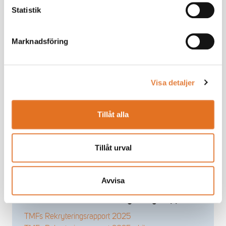
Mer om TMF:s Rekryteringsrapport
Statistik
Den totala sysselsättningen inom trä- och
Marknadsföring
möbelindustrin förväntas öka med närmare 6 000
personer den kommande treårsperioden.
Under 2025 anställdes cirka 1 900 personer inom
Visa detaljer
trä- och möbelindustrin, vilket är en minskning
jämfört med 2024 års rapport.
Tillåt alla
Resultaten visar att rekryteringsbehovet i
branschen, under 2026-2028, kommer vara cirka
Tillåt urval
5 300 personer, varav 2 000 tjänstemän och 3
300 yrkesarbetare. Nyanställningarna kommer
främst ske på grund av utökad verksamhet.
Avvisa
Ladda ner 2025 års Rekryteringsrapport
TMFs Rekryteringsrapport 2025