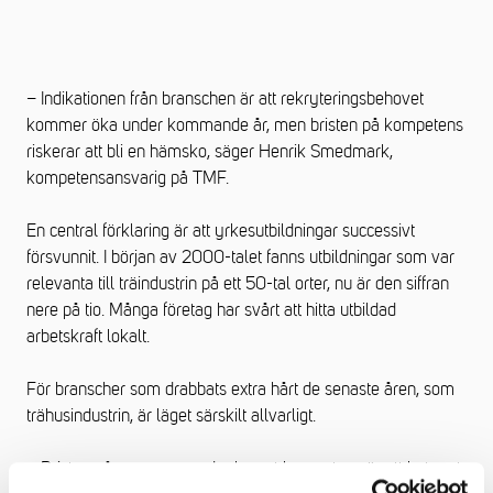
– Indikationen från branschen är att rekryteringsbehovet
kommer öka under kommande år, men bristen på kompetens
riskerar att bli en hämsko, säger Henrik Smedmark,
kompetensansvarig på TMF.
En central förklaring är att yrkesutbildningar successivt
försvunnit. I början av 2000-talet fanns utbildningar som var
relevanta till träindustrin på ett 50-tal orter, nu är den siffran
nere på tio. Många företag har svårt att hitta utbildad
arbetskraft lokalt.
För branscher som drabbats extra hårt de senaste åren, som
trähusindustrin, är läget särskilt allvarligt.
– Bristen på personer med relevant kompetens är ett hot mot