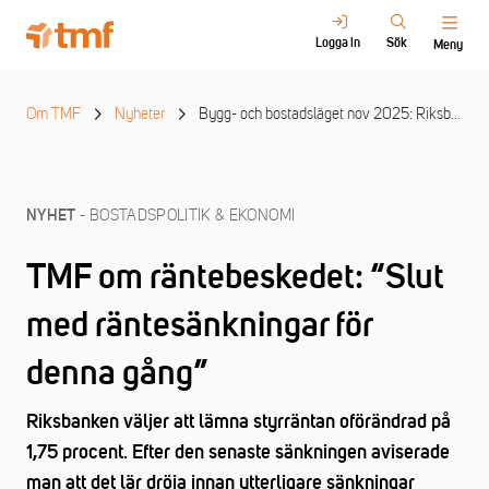
Logga in
Sök
Meny
Om TMF
Nyheter
Bygg- och bostadsläget nov 2025: Riksbanken lämnar räntan oförändrad
- BOSTADSPOLITIK & EKONOMI
NYHET
TMF om räntebeskedet: “Slut
med räntesänkningar för
denna gång”
Riksbanken väljer att lämna styrräntan oförändrad på
1,75 procent. Efter den senaste sänkningen aviserade
man att det lär dröja innan ytterligare sänkningar