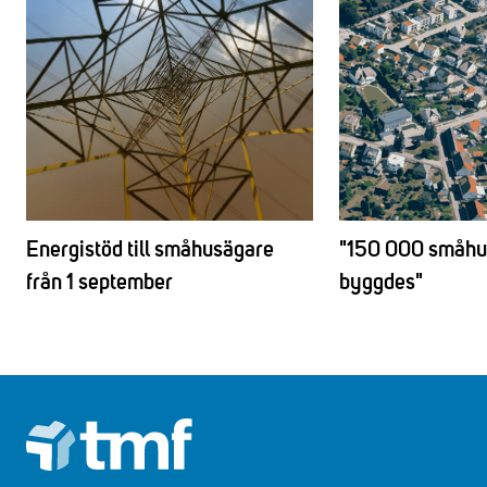
Energistöd till småhusägare
"150 000 småhus
från 1 september
byggdes"
Footer