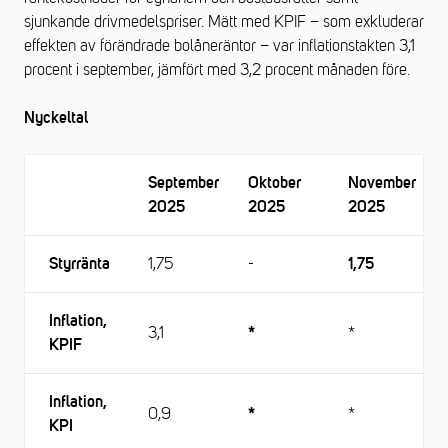
sjunkande drivmedelspriser. Mätt med KPIF – som exkluderar
effekten av förändrade bolåneräntor – var inflationstakten 3,1
procent i september, jämfört med 3,2 procent månaden före.
Nyckeltal
September
Oktober
November
2025
2025
2025
1,75
-
Styrränta
1,75
Inflation,
3,1
*
*
KPIF
Inflation,
0,9
*
*
KPI