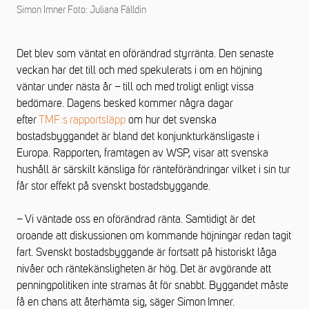
Simon Imner Foto: Juliana Fälldin
Det blev som väntat en oförändrad styrränta. Den senaste
veckan har det till och med spekulerats i om en höjning
väntar under nästa år – till och med troligt enligt vissa
bedömare. Dagens besked kommer några dagar
efter
TMF:s rapportsläpp
om hur det svenska
bostadsbyggandet är bland det konjunkturkänsligaste i
Europa. Rapporten, framtagen av WSP, visar att svenska
hushåll är särskilt känsliga för ränteförändringar vilket i sin tur
får stor effekt på svenskt bostadsbyggande.
– Vi väntade oss en oförändrad ränta. Samtidigt är det
oroande att diskussionen om kommande höjningar redan tagit
fart. Svenskt bostadsbyggande är fortsatt på historiskt låga
nivåer och räntekänsligheten är hög. Det är avgörande att
penningpolitiken inte stramas åt för snabbt. Byggandet måste
få en chans att återhämta sig, säger Simon Imner.