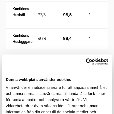
Konfidens
93,3
*
Hushåll
96,8
Konfidens
96,9
*
99,4
Husbyggare
* = ännu ej publicerat för respektive månad
Denna webbplats använder cookies
FAKTA: Om Bygg- och
Vi använder enhetsidentifierare för att anpassa innehållet
bostadslägesrapporten
och annonserna till användarna, tillhandahålla funktioner
för sociala medier och analysera vår trafik. Vi
vidarebefordrar även sådana identifierare och annan
TMF:s Bygg- och bostadslägesrapport baseras på
information från din enhet till de sociala medier och
siffrorna som redovisas ovan och är tänkt att vara en