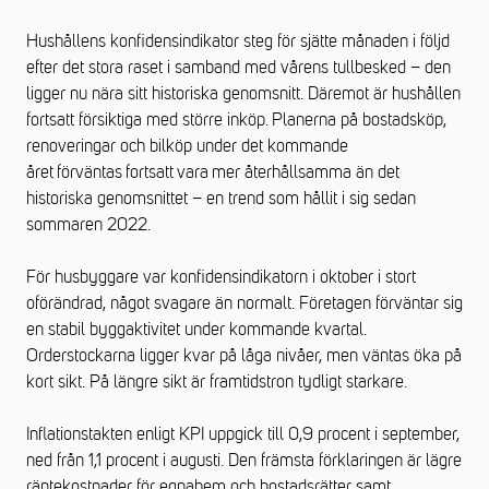
Hushållens konfidensindikator steg för sjätte månaden i följd
efter det stora raset i samband med vårens tullbesked – den
ligger nu nära sitt historiska genomsnitt. Däremot är hushållen
fortsatt försiktiga med större inköp.
Planerna på bostadsköp,
renoveringar och bilköp under det kommande
året
förväntas
fortsatt
vara
mer återhållsamma än det
historiska genomsnittet – en trend som hållit i sig sedan
sommaren 2022.
För husbyggare var konfidensindikatorn i oktober i stort
oförändrad, något svagare än normalt. Företagen förväntar sig
en stabil
byggaktivitet under kommande kvartal.
Orderstockarna ligger kvar på låga nivåer, men väntas öka på
kort sikt. På längre sikt är framtidstron tydligt starkare
.
Inflationstakten enligt KPI uppgick till 0,9 procent i september,
ned från 1,1 procent i augusti. Den främsta förklaringen är lägre
räntekostnader för egnahem och bostadsrätter samt