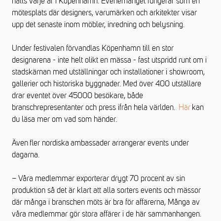
hålls varje år i Köpenhamn. Evenemanget fungerar som en
mötesplats där designers, varumärken och arkitekter visar
upp det senaste inom möbler, inredning och belysning.
Under festivalen förvandlas Köpenhamn till en stor
designarena - inte helt olikt en mässa - fast utspridd runt om i
stadskärnan med utställningar och installationer i showroom,
gallerier och historiska
byggnader. Med över 400 utställare
drar eventet över 45000 besökare, både
branschrepresentanter och press ifrån hela världen.
Här
kan
du läsa mer om vad som händer.
Även fler nordiska ambassader arrangerar events under
dagarna.
– Våra medlemmar exporterar drygt 70 procent av sin
produktion så det är klart att alla sorters events och mässor
där många i branschen möts är bra för affärerna, Många av
våra medlemmar gör stora affärer i de här sammanhangen.