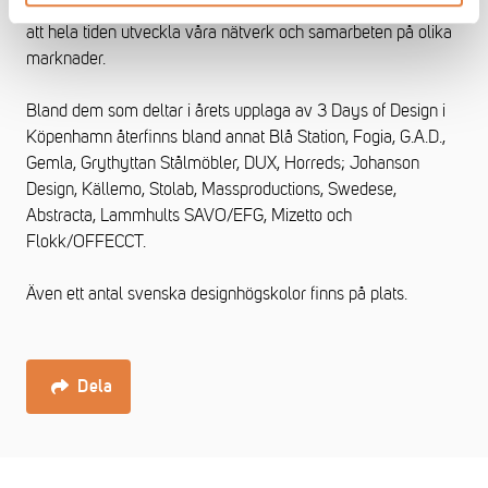
var och hur man vill ställa ut och därför är det viktigt för oss
att hela tiden utveckla våra nätverk och samarbeten på olika
marknader.
Bland dem som deltar i årets upplaga av 3 Days of Design i
Köpenhamn återfinns bland annat Blå Station, Fogia, G.A.D.,
Gemla, Grythyttan Stålmöbler, DUX, Horreds; Johanson
Design, Källemo, Stolab, Massproductions, Swedese,
Abstracta, Lammhults SAVO/EFG, Mizetto och
Flokk/OFFECCT.
Även ett antal svenska designhögskolor finns på plats.
Dela