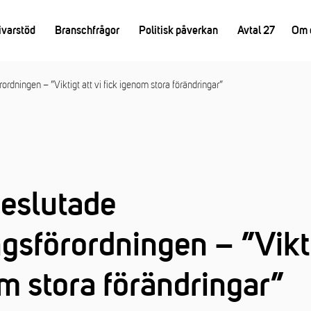
ivarstöd
Branschfrågor
Politisk påverkan
Avtal 27
Om 
dningen – ”Viktigt att vi fick igenom stora förändringar”
eslutade
sförordningen – ”Viktig
m stora förändringar”