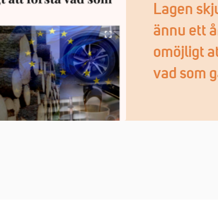
Lagen skj
ännu ett å
omöjligt at
vad som g