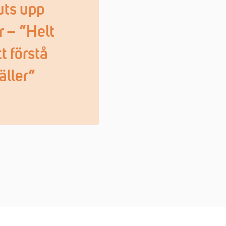
uts upp
r – ”Helt
t förstå
äller”