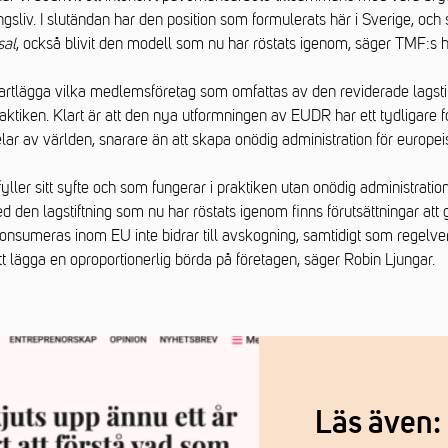
sliv. I slutändan har den position som formulerats här i Sverige, oc
sal
, också blivit den modell som nu har röstats igenom, säger TMF:s h
 kartlägga vilka medlemsföretag som omfattas av den reviderade lagsti
aktiken. Klart är att den nya utformningen av EUDR har ett tydligare 
elar av världen, snarare än att skapa onödig administration för europeis
ller sitt syfte och som fungerar i praktiken utan onödig administratio
en lagstiftning som nu har röstats igenom finns förutsättningar att gö
onsumeras inom EU inte bidrar till avskogning, samtidigt som regelve
tt lägga en oproportionerlig börda på företagen, säger Robin Ljungar.
Läs även: