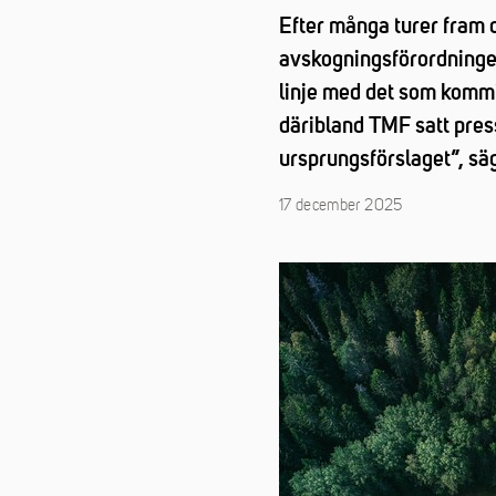
Efter många turer fram 
avskogningsförordningen 
linje med det som kommit
däribland TMF satt press
ursprungsförslaget”, sä
17 december 2025