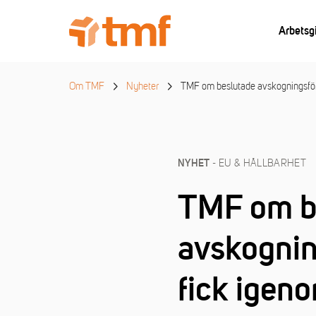
Arbetsg
Om TMF
Nyheter
TMF om beslutade avskogningsföror
- EU & HÅLLBARHET
NYHET
TMF om b
avskogning
fick igeno