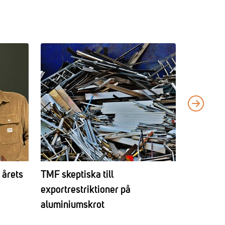
 årets
TMF skeptiska till
AGENDA 
exportrestriktioner på
företag s
aluminiumskrot
nya rege