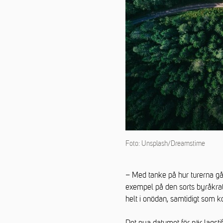
Foto: Unsplash/Dreamstime
– Med tanke på hur turerna gåt
exempel på den sorts byråkra
helt i onödan, samtidigt som k