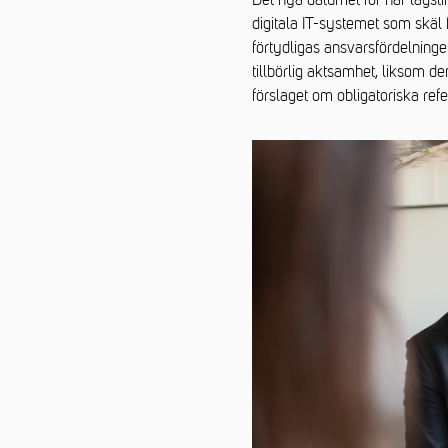
Det nya datumet för när lagst
digitala IT-systemet som skäl f
förtydligas ansvarsfördelninge
tillbörlig aktsamhet, liksom de
förslaget om obligatoriska ref