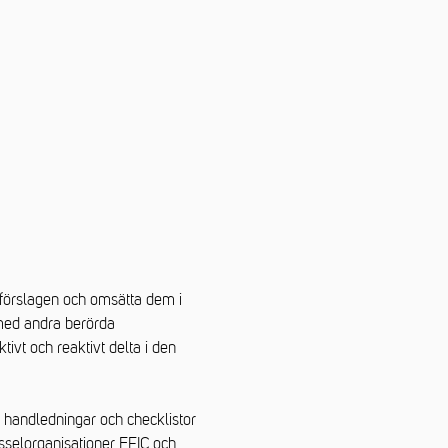
 förslagen och omsätta dem i
med andra berörda
tivt och reaktivt delta i den
ån handledningar och checklistor
ysselorganisationer EFIC och