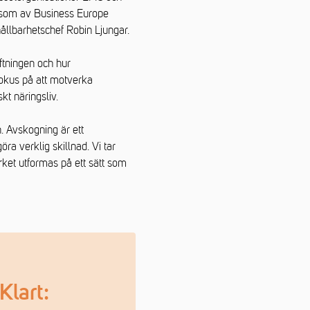
h som av Business Europe
ållbarhetschef Robin Ljungar.
ftningen och hur
fokus på att motverka
kt näringsliv.
n. Avskogning är ett
ra verklig skillnad. Vi tar
rket utformas på ett sätt som
Klart: