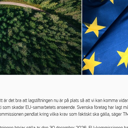
t är det bra att lagstiftningen nu är på plats så att vi kan komma vida
ti som skadar EU-samarbetets anseende. Svenska företag har lagt må
ommissionen pendlat kring vilka krav som faktiskt ska gälla, säger T