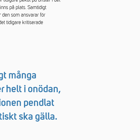
idigare pekat på brister i det
inns på plats. Samtidigt
är den som ansvarar för
et tidigare kritiserade
agt många
r helt i onödan,
ionen pendlat
iskt ska gälla.