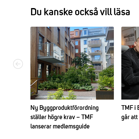
Du kanske också vill läsa
Ny Byggproduktförordning
TMF i 
ställer högre krav – TMF
går at
lanserar medlemsguide