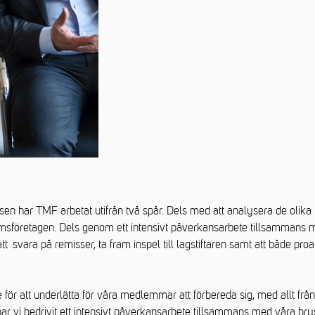
sen har TMF arbetat utifrån två spår. Dels med att analysera de olika
emsföretagen. Dels genom ett intensivt påverkansarbete tillsammans 
t svara på remisser, ta fram inspel till lagstiftaren samt att både proak
te för att underlätta för våra medlemmar att förbereda sig, med allt fr
har vi bedrivit ett intensivt påverkansarbete tillsammans med våra br