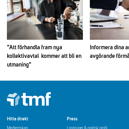
”Att förhandla fram nya
Informera dina a
kollektivavtal kommer att bli en
avgörande förm
utmaning”
Footer
Hitta direkt
Press
Medlemskap
Logotyper & grafisk profil