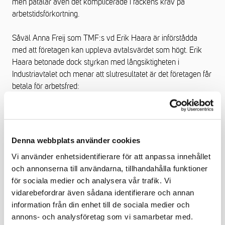
men
påtalar
även det komplicerade i fackens
krav på
arbetstidsförkortning
.
Såväl Anna Freij som
TMF:s
vd Erik Haara är
införstådda
med
att företagen
kan
upplev
a
avtalsvärdet som högt
. Erik
Haara betonade dock styrkan med långsiktigheten i
Industriavtalet
och menar att slutresultatet är det företagen får
betala för arbetsfred
:
- Vi får en lönebildning som är stabil, utan för mycket
konflikter. Så det här är långsiktigt bra för våra företag, det är
långsiktigt bra för
arbetstagar
na
och det är långsiktigt bra för
Denna webbplats använder cookies
Sverige. Vi har tagit ansvar i en svår tid och det har varit
Vi använder enhetsidentifierare för att anpassa innehållet
viktigt att göra det
, avslutade han
.
och annonserna till användarna, tillhandahålla funktioner
för sociala medier och analysera vår trafik. Vi
Se hela sändningen nedan.
vidarebefordrar även sådana identifierare och annan
information från din enhet till de sociala medier och
Sändningen om nya Industriavtalet 2025 anordnades
annons- och analysföretag som vi samarbetar med.
tillsammans med Gröna arbetsgivare och Grafiska Företagen.