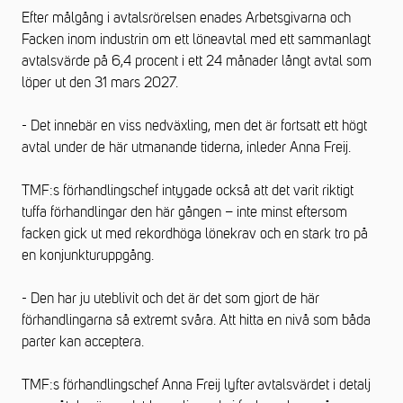
Efter målgång i avtalsrörelsen enades A
rbetsgivarna och
Facken inom industrin om ett löneavtal med ett sammanlagt
avtalsvärde
på 6,4 procent i ett 24 månader långt avtal som
löper ut den 31 mars 2027.
-
Det innebär en viss nedväxling, men det är fortsatt ett högt
avtal under de här utmanande tiderna,
inleder
Anna Freij.
TMF:s
förhandlingschef
intygade också att det varit riktigt
tuffa förhandlingar den här gången – inte minst efter
som
facken gick ut med rekordhöga lönekrav och en stark tro på
en konjunkturuppgång.
- Den har ju uteblivit och det är det som gjort de här
förhandlingarna så extremt svåra. Att hitta en nivå som båda
parter kan acceptera.
TMF:s
förhandlingschef Anna Freij lyfter
avtalsvärdet i detalj