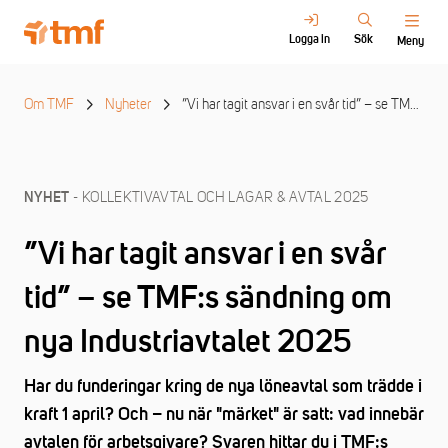
Logga in
Sök
Meny
Om TMF
Nyheter
”Vi har tagit ansvar i en svår tid” – se TMF:s sändning om nya Industriavtalet 2025
- KOLLEKTIVAVTAL OCH LAGAR & AVTAL 2025
NYHET
”Vi har tagit ansvar i en svår
tid” – se TMF:s sändning om
nya Industriavtalet 2025
Har du funderingar kring de nya löneavtal som trädde i
kraft 1 april? Och – nu när "märket" är satt: vad innebär
avtalen för arbetsgivare? Svaren hittar du i TMF:s