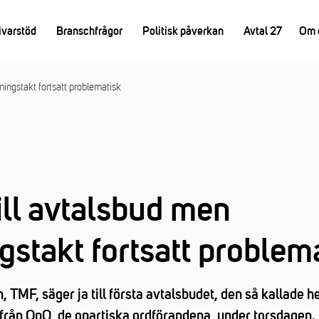
ivarstöd
Branschfrågor
Politisk påverkan
Avtal 27
Om 
ningstakt fortsatt problematisk
ill avtalsbud men
gstakt fortsatt problem
 TMF, säger ja till första avtalsbudet, den så kallade 
 från OpO, de opartiska ordförandena, under torsdagen.