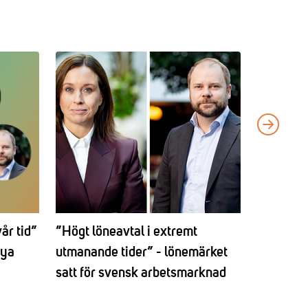
vår tid”
”Högt löneavtal i extremt
TMF acce
nya
utmanande tider” - lönemärket
med förb
satt för svensk arbetsmarknad