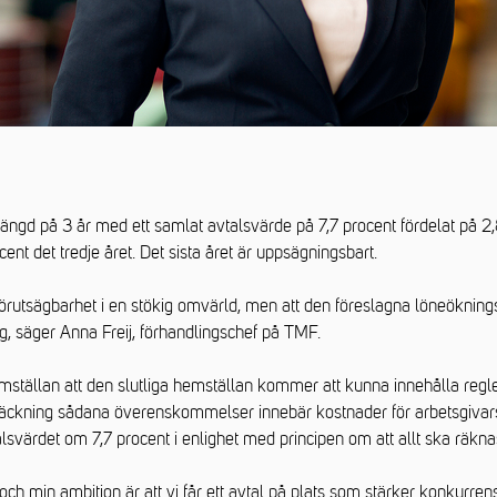
längd på 3 år med ett samlat avtalsvärde på 7,7 procent fördelat på 2,8
ent det tredje året. Det sista året är uppsägningsbart.
 förutsägbarhet i en stökig omvärld, men att den föreslagna löneöknings
g, säger Anna Freij, förhandlingschef på TMF.
ställan att den slutliga hemställan kommer att kunna innehålla regler
äckning sådana överenskommelser innebär kostnader för arbetsgivar
alsvärdet om 7,7 procent i enlighet med principen om att allt ska räkna
ch min ambition är att vi får ett avtal på plats som stärker konkurrens