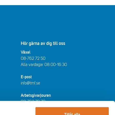
Hör gärna av dig till oss
Växel
08-762 72 50
Alla vardagar 08:00-16:30​​
E-post
info@tmf.se
Arbetsgivarjouren
08-762 79 70
arbetsgivarjouren@tmf.se
Vardagar kl 08:30-16:30 - lunchstängt
Tillåt alla