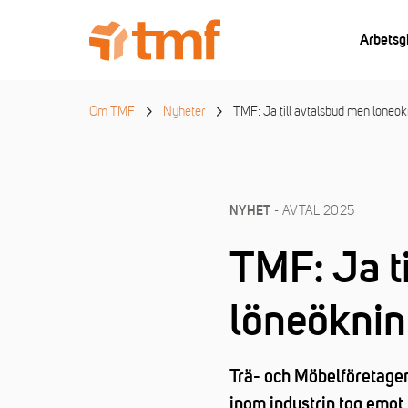
Arbetsg
Om TMF
Nyheter
TMF: Ja till avtalsbud men löneök
- AVTAL 2025
NYHET
TMF: Ja t
löneöknin
Trä- och Möbelföretagen,
inom industrin tog emot