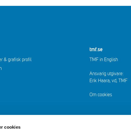
tmf.se
r & grafisk profil
TMF in English
m
Ansvarig utgivare:
Erik Haara, vd, TMF
Om cookies
r cookies