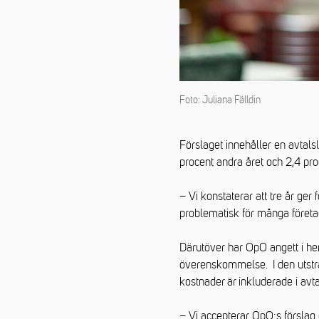
Foto: Juliana Fälldin
Förslaget innehåller en avtals
procent andra året och 2,4 proc
– Vi konstaterar att tre år ger
problematisk för många företa
Därutöver har OpO angett i hem
överenskommelse. I den utstr
kostnader är inkluderade i avt
– Vi accepterar OpO:s förslag o