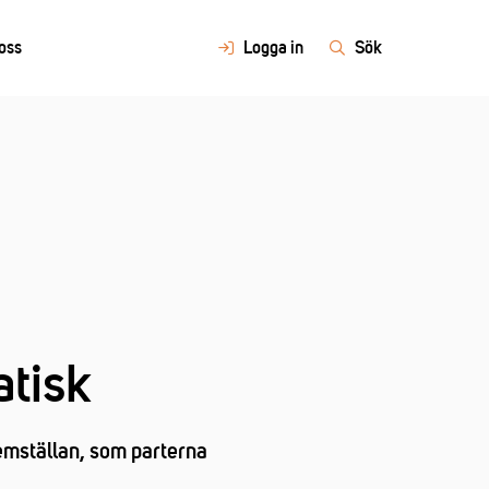
oss
Logga in
Sök
atisk
hemställan, som parterna