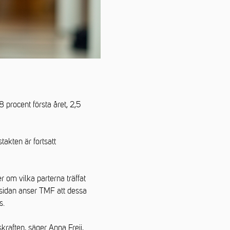
 procent första året, 2,5
takten är fortsatt
 om vilka parterna träffat
sidan anser TMF att dessa
s.
kraften, säger Anna Freij,