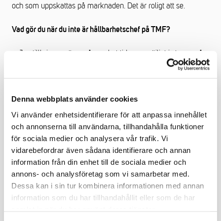
och som uppskattas på marknaden. Det är roligt att se.
Vad gör du när du inte är hållbarhetschef på TMF?
– Jag tillbringar gärna så mycket tid som möjligt i stugan på
Gotland tillsammans med familjen. Det är ett perfekt sätt att
ladda batterierna. Jag är även en passionerad
långdistanslöpare med en rad lopp på meritlistan. Jag brukar
Denna webbplats använder cookies
också beskriva mig som en notorisk grillmästare.
Grillsäsongen avslutas den 23 december och börjar igen på
Vi använder enhetsidentifierare för att anpassa innehållet
nyårsdagen. Men blir man less på julmaten kan man alltid
och annonserna till användarna, tillhandahålla funktioner
tjuvgrilla lite under mellandagarna.
för sociala medier och analysera vår trafik. Vi
vidarebefordrar även sådana identifierare och annan
information från din enhet till de sociala medier och
Pressbilder
annons- och analysföretag som vi samarbetar med.
Dessa kan i sin tur kombinera informationen med annan
information som du har tillhandahållit eller som de har
samlat in när du har använt deras tjänster.