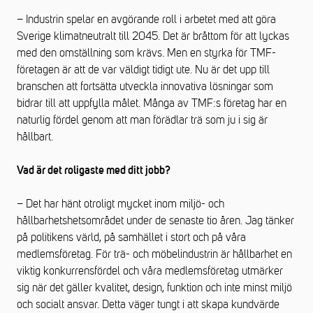
– Industrin spelar en avgörande roll i arbetet med att göra
Sverige klimatneutralt till 2045. Det är bråttom för att lyckas
med den omställning som krävs. Men en styrka för TMF-
företagen är att de var väldigt tidigt ute. Nu är det upp till
branschen att fortsätta utveckla innovativa lösningar som
bidrar till att uppfylla målet. Många av TMF:s företag har en
naturlig fördel genom att man förädlar trä som ju i sig är
hållbart.
Vad är det roligaste med ditt jobb?
– Det har hänt otroligt mycket inom miljö- och
hållbarhetshetsområdet under de senaste tio åren. Jag tänker
på politikens värld, på samhället i stort och på våra
medlemsföretag. För trä- och möbelindustrin är hållbarhet en
viktig konkurrensfördel och våra medlemsföretag utmärker
sig när det gäller kvalitet, design, funktion och inte minst miljö
och socialt ansvar. Detta väger tungt i att skapa kundvärde