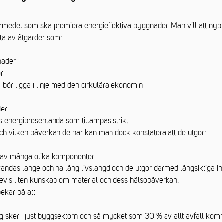
yrmedel som ska premiera energieffektiva byggnader. Man vill att nyb
tta av åtgärder som:
nader
or
ör ligga i linje med den cirkulära ekonomin
der
nergipresentanda som tillämpas strikt
ch vilken påverkan de har kan man dock konstatera att de utgör:
av många olika komponenter.
ndas länge och ha lång livslängd och de utgör därmed långsiktiga in
ndevis liten kunskap om material och dess hälsopåverkan.
pekar på att
 sker i just byggsektorn och så mycket som 30 % av allt avfall kom