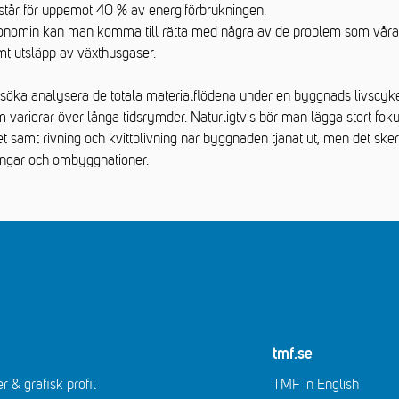
tår för uppemot 40 % av energiförbrukningen.
konomin kan man komma till rätta med några av de problem som vår
mt utsläpp av växthusgaser.
söka analysera de totala materialflödena under en byggnads livscykel
 varierar över långa tidsrymder. Naturligtvis bör man lägga stort foku
t samt rivning och kvittblivning när byggnaden tjänat ut, men det sk
ingar och ombyggnationer.
tmf.se
r & grafisk profil
TMF in English