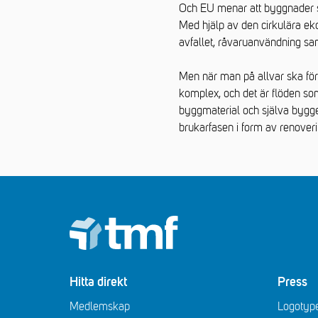
Och EU menar att byggnader s
Med hjälp av den cirkulära e
avfallet, råvaruanvändning sa
Men när man på allvar ska för
komplex, och det är flöden som
byggmaterial och själva bygge
brukarfasen i form av renover
Footer
Hitta direkt
Press
Medlemskap
Logotype