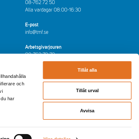
08-762 72 50
Alla vardagar 08:00-16:30​​
E-post
info@tmf.se
Arbetsgivarjouren
08-762 79 70
arbetsgivarjouren@tmf.se
Vardagar kl 08:30-16:30 - lunchstängt
Tillåt alla
illhandahålla
12:00-13:00​.
ifierare och
Tillåt urval
vi
Huvudkontor
 du har
Storgatan 19, Stockholm
Post: Box 55525, 102 04 Stockholm
Avvisa
Twitter
Facebook
YouTube
LinkedIn
Instagram
ring