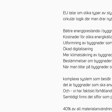
EU talar om olika typer av st
cirkulär logik där man drar ny
Bättre energiprestanda i bygg
Kostnader för olika energikäll
Utformning av byggnader som b
Ökad digitalisering
Mer klimatsäkring av byggna
Bestämmelser om byggnaders e
När man tittar på byggnader o
komplexa system som består 
det är byggnader som ska anvä
Och - vi har faktiskt förhålla
Samtidigt finns det siffor som 
40% av all materialanvändning