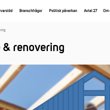
ivarstöd
Branschfrågor
Politisk påverkan
Avtal 27
Om 
ring
 & renovering