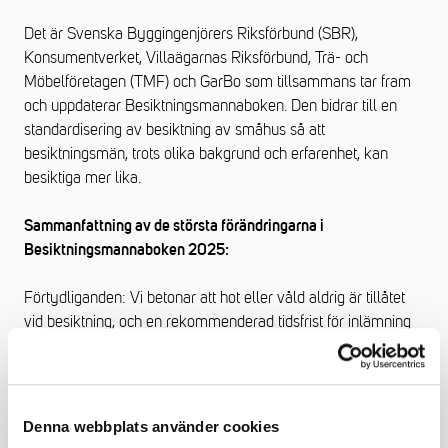
Det är Svenska Byggingenjörers Riksförbund (SBR),
Konsumentverket, Villaägarnas Riksförbund, Trä- och
Möbelföretagen (TMF) och GarBo som tillsammans tar fram
och uppdaterar Besiktningsmannaboken. Den bidrar till en
standardisering av besiktning av småhus så att
besiktningsmän, trots olika bakgrund och erfarenhet, kan
besiktiga mer lika.
Sammanfattning av de största förändringarna i
Besiktningsmannaboken 2025:
Förtydliganden: Vi betonar att hot eller våld aldrig är tillåtet
vid besiktning, och en rekommenderad tidsfrist för inlämning
av dokumentation (3 veckor före besiktning).
Specialistkompetens: Tydliggörande av att biträdande
besiktningsmän kan behövas för fackområden som el, VVS
och mark, särskilt vid besiktning av solcellsanläggningar.
Denna webbplats använder cookies
Reviderade Krav för Träfasader: En justering av