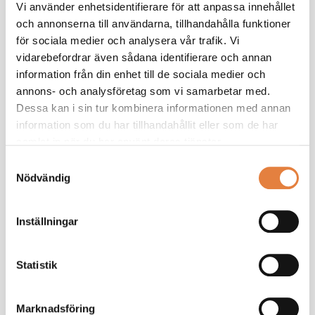
Vi använder enhetsidentifierare för att anpassa innehållet
fackmässighetsnivån där friska, fasta barkringkvistar i
och annonserna till användarna, tillhandahålla funktioner
begränsad omfattning (max 2 st/löpmeter) nu accepteras, och
för sociala medier och analysera vår trafik. Vi
där spricktoleransen i ändarna på täckmålad panel
vidarebefordrar även sådana identifierare och annan
förtydligas.
information från din enhet till de sociala medier och
Omfattande Solcellsrevidering: Hela avsnittet är utökat med
annons- och analysföretag som vi samarbetar med.
krav på verifiering av infästningar mot vind- och
Dessa kan i sin tur kombinera informationen med annan
snölastberäkningar, detaljerade krav på kabelinstallation,
information som du har tillhandahållit eller som de har
obligatorisk larmsändning från isolationsövervakning (IMD),
samlat in när du har använt deras tjänster.
och beaktande av nya brandskyddsregler för batterilager.
Samtyckesval
Utökade Elinstallationskrav: Nya detaljer gällande
Nödvändig
ansvarsövergång till anläggningsinnehavaren efter godkänd
slutbesiktning, samt tillägg av kontrollpunkter för
elbilsladdning och smarta-hem-teknik
Inställningar
Läs pressmeddelande
Statistik
Här kan du ladda ner Besiktningsmannaboken
Marknadsföring