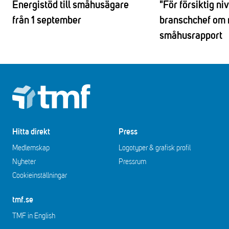
Energistöd till småhusägare
"För försiktig ni
från 1 september
branschchef om 
småhusrapport
Footer
Hitta direkt
Press
Medlemskap
Logotyper & grafisk profil
Nyheter
Pressrum
Cookieinställningar
tmf.se
TMF in English