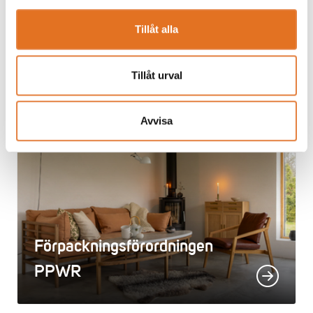
Tillåt alla
Tillåt urval
EU­direktivet CSRD
Avvisa
Förpackningsförordningen
PPWR