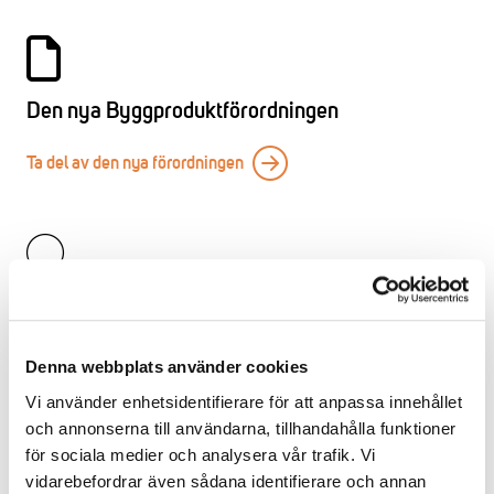
Den nya Byggproduktförordningen
Ta del av den nya förordningen
EPD-verktyg
Med hjälp av miljövarudeklarationer, så kallade EPD –
Denna webbplats använder cookies
Environmental Product Declarations, kan företag objektivt
Vi använder enhetsidentifierare för att anpassa innehållet
beskriva produkters miljöpåverkan ur ett livscykelperspektiv.
och annonserna till användarna, tillhandahålla funktioner
Läs mer om EPD-verktyget
för sociala medier och analysera vår trafik. Vi
vidarebefordrar även sådana identifierare och annan