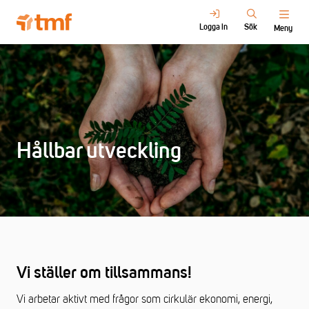
Logga in
Sök
Meny
Hållbar utveckling
Vi ställer om tillsammans!
Vi arbetar aktivt med frågor som cirkulär ekonomi, energi,