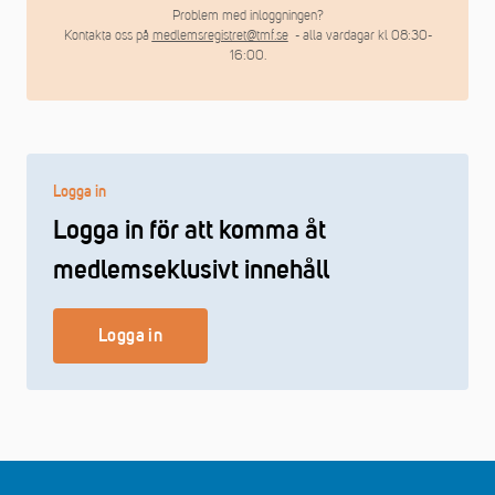
Problem med inloggningen?
Kontakta oss på
medlemsregistret@tmf.se
- alla vardagar kl 08:30-
16:00.
Logga in
Logga in för att komma åt
medlemseklusivt innehåll
Logga in