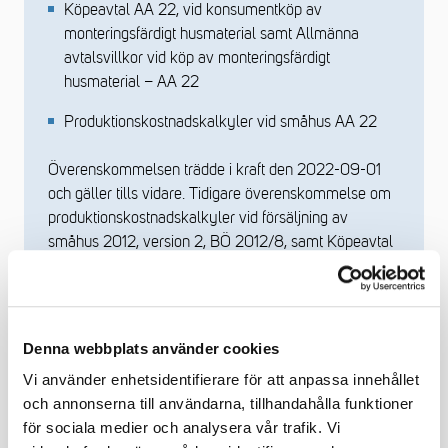
Köpeavtal AA 22, vid konsumentköp av
monteringsfärdigt husmaterial samt Allmänna
avtalsvillkor vid köp av monteringsfärdigt
husmaterial – AA 22
Produktionskostnadskalkyler vid småhus AA 22
Överenskommelsen trädde i kraft den 2022-09-01
och gäller tills vidare. Tidigare överenskommelse om
produktionskostnadskalkyler vid försäljning av
småhus 2012, version 2, BÖ 2012/8, samt Köpeavtal
AA12 version 2, BÖ 2012/9, dnr 2012/451 upphör i
och med detta att gälla.
Denna webbplats använder cookies
Vi använder enhetsidentifierare för att anpassa innehållet
och annonserna till användarna, tillhandahålla funktioner
AA 22 - diverse dokument
för sociala medier och analysera vår trafik. Vi