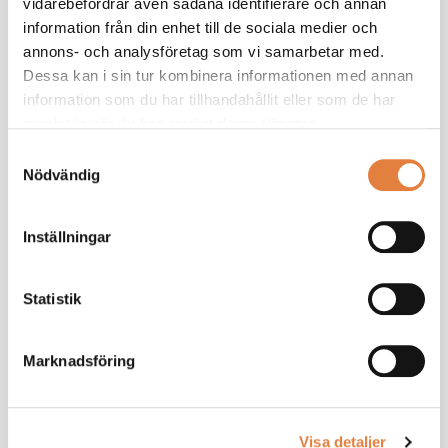
vidarebefordrar även sådana identifierare och annan
AA22 - köpeavtal
information från din enhet till de sociala medier och
annons- och analysföretag som vi samarbetar med.
AA22 - produktionskalkyler
Dessa kan i sin tur kombinera informationen med annan
information som du har tillhandahållit eller som de har
AA22 - villkor
samlat in när du har använt deras tjänster.
Samtyckesval
Kalkylkontroll, formulär
Nödvändig
Kalkylkontroll, formulär (excel)
Inställningar
Produktionskostnadskalkyl, formulär
Statistik
Produktionskostnadskalkyl, formulär (excel)
Marknadsföring
Viktig info om produktionskalkyler
Visa detaljer