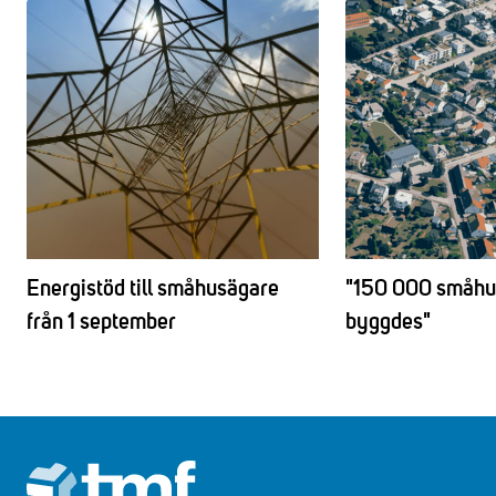
Energistöd till småhusägare
"150 000 småhus
från 1 september
byggdes"
Footer