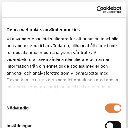
Det blir också förbjudet att fråga om den sökandes lön på
nuvarande tjänst.
Syftet är att minska informationsasymmetrin
och skapa mer rättvisa förhandlingssituationer.
Denna webbplats använder cookies
Risk för att enskilda löner röjs
Vi använder enhetsidentifierare för att anpassa innehållet
En återkommande fråga under webbinariet gällde integritet.
och annonserna till användarna, tillhandahålla funktioner
Då reglerna kräver att genomsnittslöner lämnas ut även för
för sociala medier och analysera vår trafik. Vi
små grupper, finns risk att enskilda individers lön indirekt
vidarebefordrar även sådana identifierare och annan
avslöjas. Detta har påtalats av Svenskt Näringsliv och kan
information från din enhet till de sociala medier och
komma att justeras i den slutliga lagstiftningen.
annons- och analysföretag som vi samarbetar med.
Dessa kan i sin tur kombinera informationen med annan
Osäkerheter kvarstår – företag uppmanas att
information som du har tillhandahållit eller som de har
börja förbereda sig
samlat in när du har använt deras tjänster.
Samtyckesval
Även om delar av regelverket ännu är oklart, särskilt de delar
Nödvändig
som gäller lönerapportering för större företag, blev det tydligt
under webbinariet att vissa förberedelser bör göras redan nu.
Inställningar