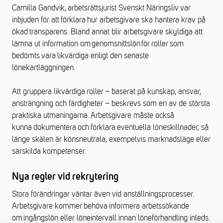
Camilla Gandvik,
arbetsrättsjurist Svenskt Näringsliv
var
inbjuden för att
förklara
hur arbetsgivare ska hantera krav på
ökad transparens. Bland annat blir arbetsgivare skyldiga att
lämna ut information om genomsnittslön för roller som
bedömts vara likvärdiga enligt den senaste
lönekartläggningen.
Att gruppera likvärdiga roller – baserat på kunskap, ansvar,
ansträngning och färdigheter – beskrevs som en av de största
praktiska utmaningarna. Arbetsgivare måste också
kunna dokumentera och förklara eventuella löneskillnader, så
länge skälen är könsneutrala, exempelvis marknadsläge eller
särskilda kompetenser.
Nya regler vid rekrytering
Stora förändringar väntar även vid anställningsprocesser.
Arbetsgivare kommer behöva informera arbetssökande
om ingångslön eller löneintervall innan löneförhandling inleds.