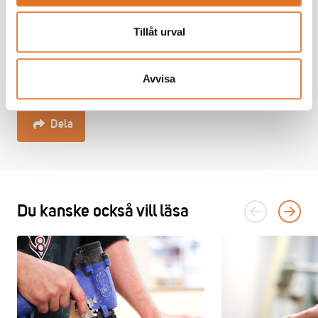
Missa inte att anmäla dig till ->
Nyttig lunch
som fokuserar
Tillåt urval
just på temat riskbedömning.
Här kan du läsa mer om
Arbetsmiljöverkets arbete
Avvisa
Dela
Du kanske också vill läsa