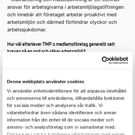
ansvar för arbetsgivarna i arbetsmiljölagstiftningen
och innebär att företaget arbetar proaktivt med
arbetsmiljön och därmed förhindrar olyckor och
arbetssjukdomar.
Hur väl efterlever TMF:s medlemsföretag generellt sett
kraven på en god och säker arbetsmiljö?
- Generellt sätt efterlever våra medlemsföretag
lagstiftningen mycket bra. En god och säker
arbetsmiljö gynnar både produktiviteten,
verksamheten och de anställda.
Denna webbplats använder cookies
Vi använder enhetsidentifierare för att anpassa innehållet
Vilka utmaningar har medlemsföretagen idag med att uppfylla
och annonserna till användarna, tillhandahålla funktioner
kraven på en säker arbetsplats?
för sociala medier och analysera vår trafik. Vi
- Att hålla sig informerad om all lagstiftning inom
vidarebefordrar även sådana identifierare och annan
området är utmanande och även att hitta de
information från din enhet till de sociala medier och
praktiska verktygen att använda i sitt systematiska
annons- och analysföretag som vi samarbetar med.
arbetsmiljöarbete. Idag finns så mycket information
Dessa kan i sin tur kombinera informationen med annan