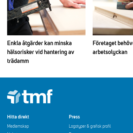
Enkla åtgärder kan minska
Företaget behövd
hälsorisker vid hantering av
arbetsolyckan
trädamm
Footer
Hitta direkt
Press
Medlemskap
Logotyper & grafisk profil