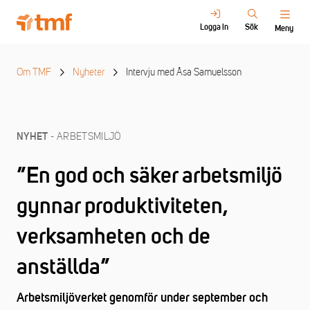
Logga in
Sök
Meny
Om TMF
Nyheter
Intervju med Åsa Samuelsson
- ARBETSMILJÖ
NYHET
”En god och säker arbetsmiljö
gynnar produktiviteten,
verksamheten och de
anställda”
Arbetsmiljöverket genomför under september och