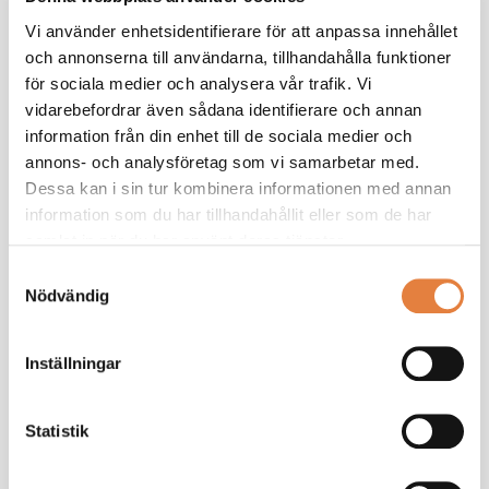
Vi använder enhetsidentifierare för att anpassa innehållet
Läs mer om tävlingen här.
och annonserna till användarna, tillhandahålla funktioner
för sociala medier och analysera vår trafik. Vi
vidarebefordrar även sådana identifierare och annan
TMF:s idétävling "Den hållbara
information från din enhet till de sociala medier och
annons- och analysföretag som vi samarbetar med.
trädgårdsstaden"
Dessa kan i sin tur kombinera informationen med annan
information som du har tillhandahållit eller som de har
Deltagande kommuner:
samlat in när du har använt deras tjänster.
Samtyckesval
Umeå
Nödvändig
Göteborg
Inställningar
Skövde
Statistik
Skellefteå