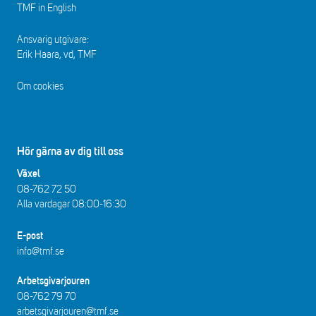
TMF in English
Ansvarig utgivare:
Erik Haara, vd, TMF
Om cookies
Hör gärna av dig till oss
Växel
08-762 72 50
Alla vardagar 08:00-16:30​​
E-post
info@tmf.se
Arbetsgivarjouren
08-762 79 70
arbetsgivarjouren@tmf.se