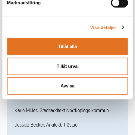
Robertsfors
Marknadsföring
Visa detaljer
Jurydeltagare:
Kjell Forshed, Arkitekt & grundare, Brunnberg &
Tillåt alla
Forshed
Tillåt urval
Gustaf Edgren, TMF
Magnus Schön, Landskapsarkitekt, KOD Arkitekter
Avvisa
Fredrik Rosenhall, INOBI Arkitekter
Karin Milles, Stadsarkitekt Norrköpings kommun
Jessica Becker, Arkitekt, Trästad