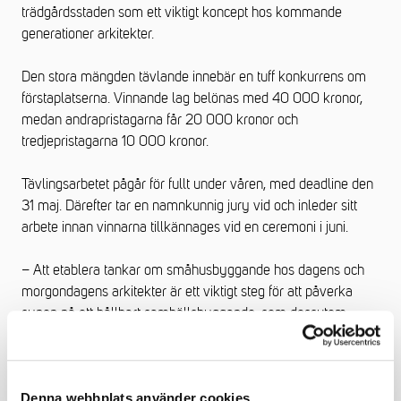
trädgårdsstaden som ett viktigt koncept hos kommande
generationer arkitekter.
Den stora mängden tävlande innebär en tuff konkurrens om
förstaplatserna. Vinnande lag belönas med 40 000 kronor,
medan andrapristagarna får 20 000 kronor och
tredjepristagarna 10 000 kronor.
Tävlingsarbetet pågår för fullt under våren, med deadline den
31 maj. Därefter tar en namnkunnig jury vid och inleder sitt
arbete innan vinnarna tillkännages vid en ceremoni i juni.
– Att etablera tankar om småhusbyggande hos dagens och
morgondagens arkitekter är ett viktigt steg för att påverka
synen på ett hållbart samhällsbyggande, som dessutom
speglar hur människor faktiskt vill bo, säger Gustaf Edgren.
Läs TMF:s intervju med jurymedlemmen Kjell Forshed från
Denna webbplats använder cookies
tidigare i höstas här.