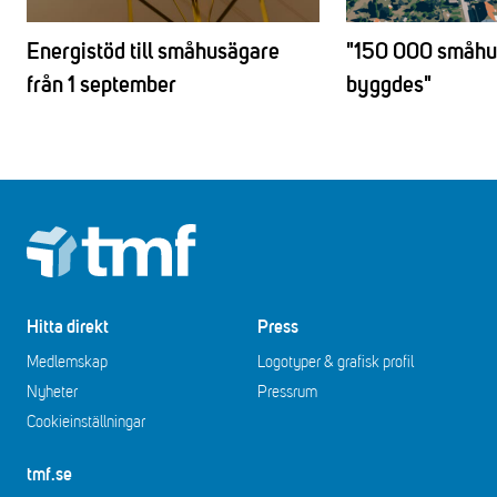
Energistöd till småhusägare
"150 000 småhus
från 1 september
byggdes"
Footer
Hitta direkt
Press
Medlemskap
Logotyper & grafisk profil
Nyheter
Pressrum
Cookieinställningar
tmf.se