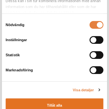
Dessa kan i sin tur kombinera informationen med annan
information som du har tillhandahållit eller som de har
Välkommen!
samlat in när du har använt deras tjänster.
Samtyckesval
Nödvändig
Fler kurstillfällen
Inställningar
Teams
30
Statistik
SEP
Anmäl dig
Marknadsföring
Teams
28
Visa detaljer
OKT
Anmäl dig
Tillåt alla