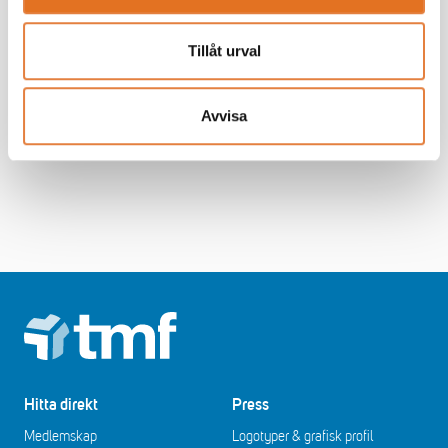
Teams
Tillåt urval
25
NOV
Anmäl dig
Avvisa
Footer
Hitta direkt
Press
Medlemskap
Logotyper & grafisk profil