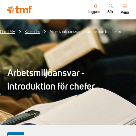
Logga in
Sök
Meny
Om TMF
Kalender
Arbetsmiljöansvar - introduktion för chefer
Arbetsmiljöansvar -
introduktion för chefer