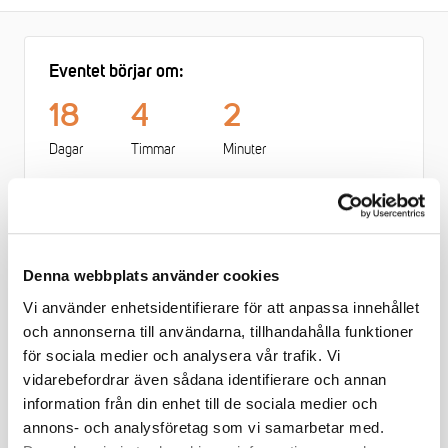
Eventet börjar om:
18
4
2
Dagar
Timmar
Minuter
Är du ny som chef och vill förstå vad arbetsgivarens ansvar
Denna webbplats använder cookies
för arbetsmiljön innebär? Har du frågor om vad systematiskt
Vi använder enhetsidentifierare för att anpassa innehållet
arbetsmiljöarbete innebär? Kanske har Arbetsmiljöverket varit
och annonserna till användarna, tillhandahålla funktioner
på besök och ställt krav på förbättringar?
för sociala medier och analysera vår trafik. Vi
vidarebefordrar även sådana identifierare och annan
Det här är en introduktion för arbetsgivarrepresentanter om
information från din enhet till de sociala medier och
arbetsmiljöansvar där vår arbetsmiljöexpert introducerar dig
annons- och analysföretag som vi samarbetar med.
till ämnet och lotsar dig vidare.