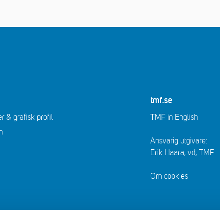
tmf.se
r & grafisk profil
TMF in English
m
Ansvarig utgivare:
Erik Haara, vd, TMF
Om cookies