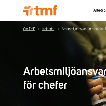
Arbetsg
Om TMF
Kalender
Arbetsmiljöansvar - introduktion f
Arbetsmiljöansvar
för chefer