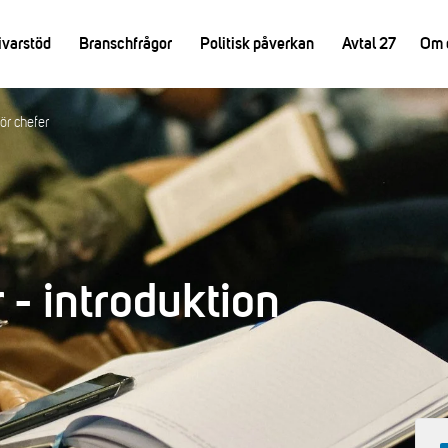
ivarstöd
Branschfrågor
Politisk påverkan
Avtal 27
Om 
ör chefer
 - introduktion