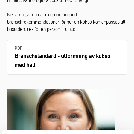
hitintills varit oreglerat, osäkert och snårigt.
Nedan hittar du några grundläggande
branschrekommendationer för hur en köksö kan anpassas till
bostaden, t.ex för en person i rullstol.
PDF
Branschstandard - utformning av köksö
med häll