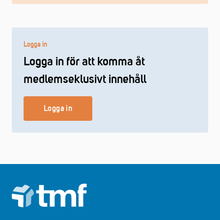
Logga in
Logga in för att komma åt
medlemseklusivt innehåll
Logga in
Footer