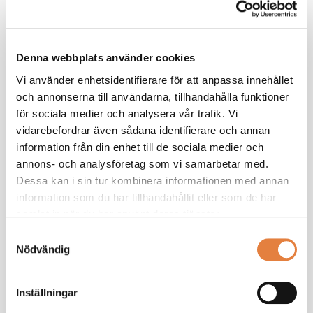
Denna webbplats använder cookies
Vi använder enhetsidentifierare för att anpassa innehållet
och annonserna till användarna, tillhandahålla funktioner
Sandra Furtenbach
för sociala medier och analysera vår trafik. Vi
Projektledare Bransch & näringspolitik –
vidarebefordrar även sådana identifierare och annan
inredning och möbler
information från din enhet till de sociala medier och
annons- och analysföretag som vi samarbetar med.
08-762 72 48
Dessa kan i sin tur kombinera informationen med annan
076-142 72 48
information som du har tillhandahållit eller som de har
E-post
samlat in när du har använt deras tjänster.
Samtyckesval
Nödvändig
Inställningar