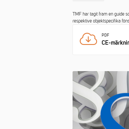
TMF har tagit fram en guide s
respektive objektspecifika föns
PDF
CE-märknin