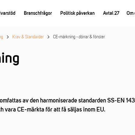
ivarstöd
Branschfrågor
Politisk påverkan
Avtal 27
Om 
ng
Krav & Standarder
CE-märkning - dörrar & fönster
ing
 omfattas av den harmoniserade standarden SS-EN 1435
h vara CE-märkta för att få säljas inom EU.