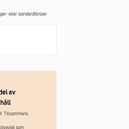
er- eller standardfönster
del av
håll
hef. Tillsammans
ktivavtal som