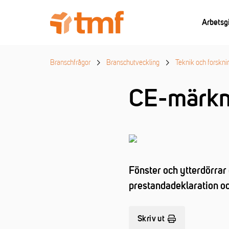
Arbetsg
Branschfrågor
Branschutveckling
Teknik och forskni
CE-märkn
Fönster och ytterdörrar
prestandadeklaration oc
Skriv ut