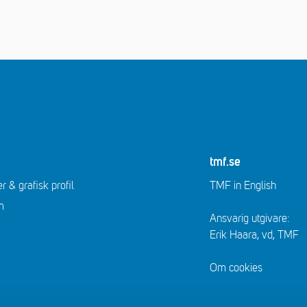
tmf.se
r & grafisk profil
TMF in English
m
Ansvarig utgivare:
Erik Haara, vd, TMF
Om cookies