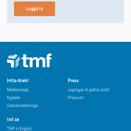
Logga in
Footer
Hitta direkt
Press
Medlemskap
Logotyper & grafisk profil
Nyheter
Pressrum
Cookieinställningar
tmf.se
TMF in English