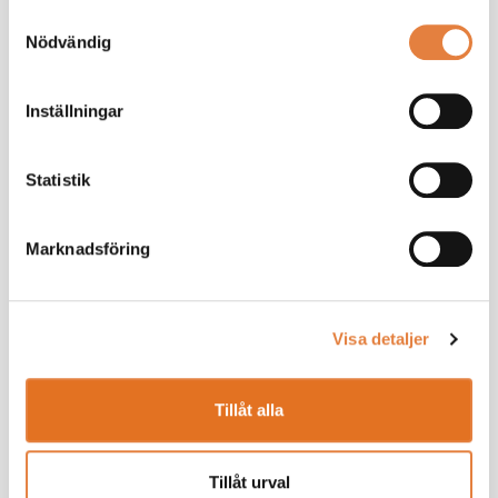
Samtyckesval
Nödvändig
Inställningar
Statistik
Som medlem får du ta del av
medlemsexklusivt innehåll
Marknadsföring
Vi ger dig ett effektivt stöd som chef. Tillsammans
bygger vi din kunskap.
Ta de lav branschanpassade kollektivavtal som
Visa detaljer
underlättar vardagen
Saknar du ett medlemskonto?
Registrera här
Tillåt alla
Tillåt urval