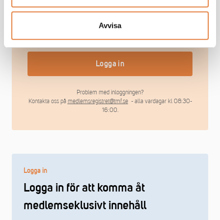
Avvisa
Håll mig inloggad
Glömt lösenord?
Logga in
Problem med inloggningen?
Kontakta oss på
medlemsregistret@tmf.se
- alla vardagar kl 08:30-
16:00.
Logga in
Logga in för att komma åt
medlemseklusivt innehåll