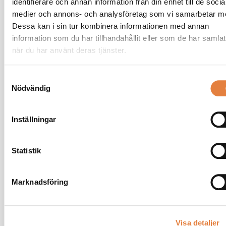
Hållbarhetschef
identifierare och annan information från din enhet till de socia
medier och annons- och analysföretag som vi samarbetar m
08-762 72 43
Dessa kan i sin tur kombinera informationen med annan
073-823 72 43
information som du har tillhandahållit eller som de har samlat
E-post
när du har använt deras tjänster.
Samtyckesval
Nödvändig
Inställningar
Statistik
Marknadsföring
Visa detaljer