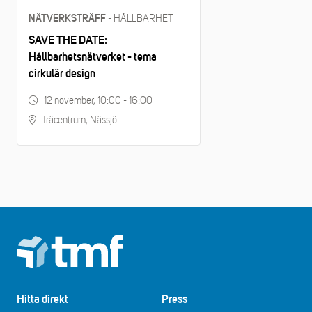
- HÅLLBARHET
NÄTVERKSTRÄFF
SAVE THE DATE:
Hållbarhetsnätverket - tema
cirkulär design
12 november, 10:00 - 16:00
Träcentrum, Nässjö
Footer
Hitta direkt
Press