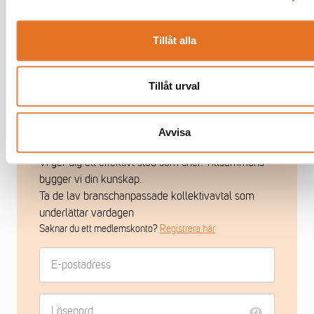
Tillåt alla
Tillåt urval
Som medlem får du ta del av
Avvisa
medlemsexklusivt innehåll
Vi ger dig ett effektivt stöd som chef. Tillsammans
bygger vi din kunskap.
Ta de lav branschanpassade kollektivavtal som
underlättar vardagen
Saknar du ett medlemskonto?
Registrera här