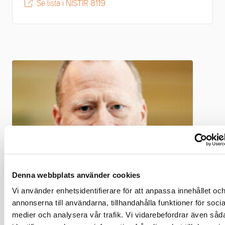
Se lista i NISTIR 8119
Denna webbplats använder cookies
Vi använder enhetsidentifierare för att anpassa innehållet oc
annonserna till användarna, tillhandahålla funktioner för socia
Robin Ljungar
medier och analysera vår trafik. Vi vidarebefordrar även såd