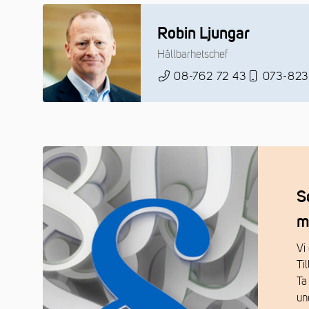
Robin Ljungar
Hållbarhetschef
08-762 72 43
073-823
S
m
Vi 
Ti
Ta
un