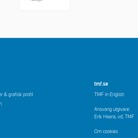
tmf.se
r & grafisk profil
TMF in English
m
Ansvarig utgivare:
Erik Haara, vd, TMF
Om cookies