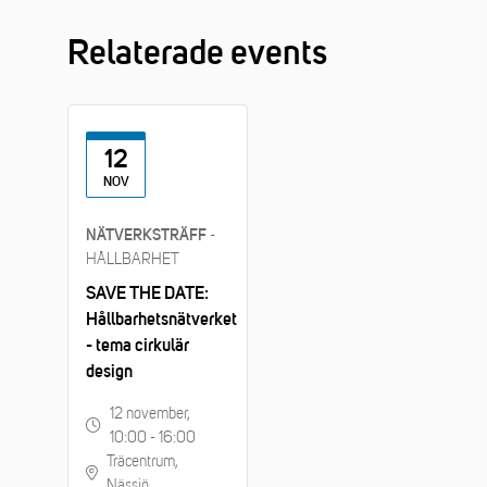
Relaterade events
12
NOV
-
NÄTVERKSTRÄFF
HÅLLBARHET
SAVE THE DATE:
Hållbarhetsnätverket
- tema cirkulär
design
12 november,
10:00 - 16:00
Träcentrum,
Nässjö