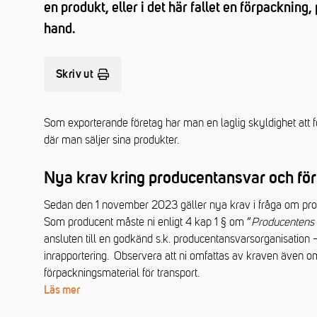
en produkt, eller i det här fallet en förpackning
hand.
Skriv ut
Som exporterande företag har man en laglig skyldighet att fö
där man säljer sina produkter.
Nya krav kring producentansvar och fö
Sedan den 1 november 2023 gäller nya krav i fråga om produ
Som producent måste ni enligt 4 kap 1 § om ”
Producentens a
ansluten till en godkänd s.k. producentansvarsorganisation –
inrapportering. Observera att ni omfattas av kraven även om
förpackningsmaterial för transport.
Läs mer