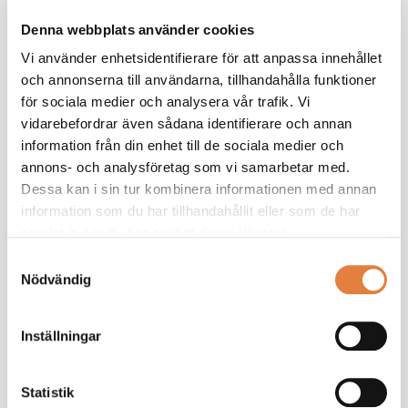
Denna webbplats använder cookies
Code of Conduct for suppliers
Vi använder enhetsidentifierare för att anpassa innehållet
Code of Conduct for suppliers - for your own
och annonserna till användarna, tillhandahålla funktioner
additions
för sociala medier och analysera vår trafik. Vi
vidarebefordrar även sådana identifierare och annan
Uppförandekod för leverantörer
information från din enhet till de sociala medier och
annons- och analysföretag som vi samarbetar med.
Dessa kan i sin tur kombinera informationen med annan
Uppförandekod för leverantörer - för ev egna
information som du har tillhandahållit eller som de har
tillägg
samlat in när du har använt deras tjänster.
Self-evaluation for suppliers
Samtyckesval
Nödvändig
Självutvärdering för leverantörer
Inställningar
Mall - Kartläggning, riskidentifiering, prioritering
och uppföljning
Statistik