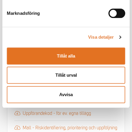
Landriskanalys
Marknadsföring
Avtal - Efterlevnad av Uppförandekod
Visa detaljer
Europeiska krav - egen verksamhet
Tillåt alla
Rutin - ansvarsfulla leveranskedjor
Tillåt urval
Miljöaspekter och miljömål
Avvisa
Uppförandekod
Uppförandekod - för ev. egna tillägg
Mall - Riskidentifiering, prioritering och uppföljning