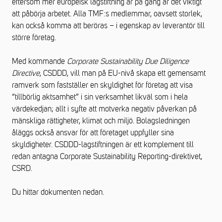
eftersom mer europeisk lagstiftning är på gång är det viktigt
att påbörja arbetet. Alla TMF:s medlemmar, oavsett storlek,
kan också komma att beröras – i egenskap av leverantör till
större företag.
Med kommande
Corporate Sustainability Due Diligence
Directive
, CSDDD, vill man på EU-nivå skapa ett gemensamt
ramverk som fastställer en skyldighet för företag att visa
“tillbörlig aktsamhet” i sin verksamhet likväl som i hela
värdekedjan; allt i syfte att motverka negativ påverkan på
mänskliga rättigheter, klimat och miljö. Bolagsledningen
åläggs också ansvar för att företaget uppfyller sina
skyldigheter. CSDDD-lagstiftningen är ett komplement till
redan antagna Corporate Sustainability Reporting-direktivet,
CSRD.
Du hittar dokumenten nedan.