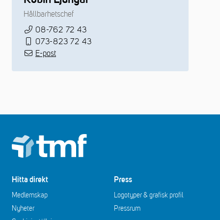
Hållbarhetschef
08-762 72 43
073-823 72 43
E-post
Footer
Hitta direkt
Press
Medlemskap
Logotyper & grafisk profil
Nyheter
Pressrum