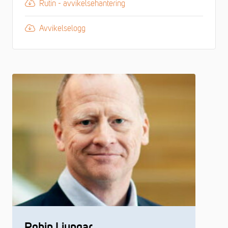
Rutin - avvikelsehantering
Avvikelselogg
Robin Ljungar